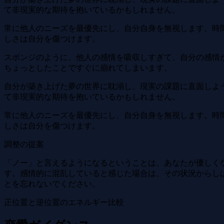
て非現実的な期待を抱いているかもしれません。
常に他人のニーズを最優先にし、自分自身を無視します。時
しさは自分を傷つけます。
スポンジのように、他人の感情を吸収しすぎて、自分の感情
ちょっとしたことですぐに崩れてしまいます。
自分が築き上げた夢の世界に耽溺し、現実の課題に直面しよ
て非現実的な期待を抱いているかもしれません。
常に他人のニーズを最優先にし、自分自身を無視します。時
しさは自分を傷つけます。
調整の提案
「ノー」と言えるようになるということは、あなたが優しく
す。感情的に混乱していると感じた場合は、その状況からし
とを忘れないでください。
正位置と逆位置のエネルギー比較