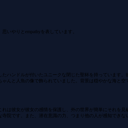
いやりとempathyを表しています。
したハンドルが付いたユニークな閉じた聖杯を持っています。
ちゃんと人魚の像で飾られていました。背景は穏やかな海と空
これは彼女が彼女の感情を保護し、外の世界が簡単にそれを見
な寺院です。また、潜在意識の力、つまり他の人が感知できな