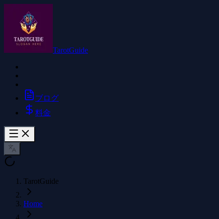
TarotGuide
ブログ
料金
TarotGuide
Home