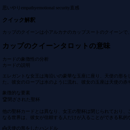
思いやり
empathy
emotional security
直感
クイック解釈
カップのクイーンは小アルカナのカップスートのクイーンで、思
カップのクイーンタロットの意味
カードの象徴性の分析
カードの説明
エレガントな女王は海沿いの豪華な玉座に座り、天使の形を
た。彼女のローブは水のように流れ、彼女の玉座は天使の赤
象徴的な要素
🏆閉ざされた聖杯
他の聖杯カードとは異なり、女王の聖杯は閉じられており、
なる世界は、彼女が信頼する人だけが入ることができる私的
👼天使の形をしたハンドル