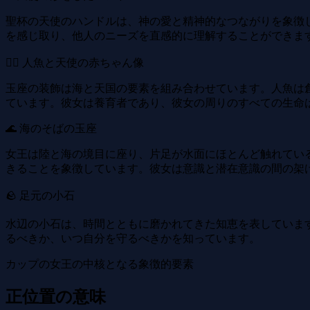
聖杯の天使のハンドルは、神の愛と精神的なつながりを象徴
を感じ取り、他人のニーズを直感的に理解することができま
🧜‍♀️ 人魚と天使の赤ちゃん像
玉座の装飾は海と天国の要素を組み合わせています。人魚は
ています。彼女は養育者であり、彼女の周りのすべての生命
🌊 海のそばの玉座
女王は陸と海の境目に座り、片足が水面にほとんど触れてい
きることを象徴しています。彼女は意識と潜在意識の間の架
🪨 足元の小石
水辺の小石は、時間とともに磨かれてきた知恵を表していま
るべきか、いつ自分を守るべきかを知っています。
カップの女王の中核となる象徴的要素
正位置の意味