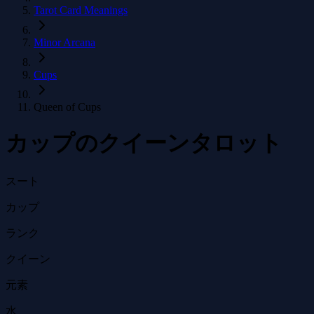
Tarot Card Meanings
Minor Arcana
Cups
Queen of Cups
カップのクイーンタロット
スート
カップ
ランク
クイーン
元素
水