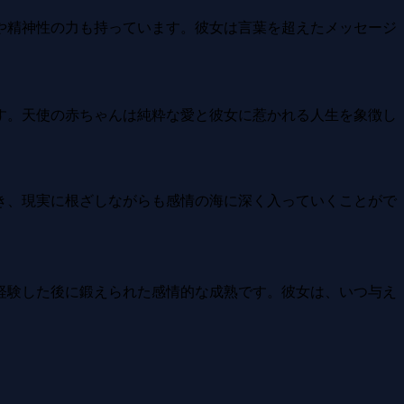
や精神性の力も持っています。彼女は言葉を超えたメッセージ
す。天使の赤ちゃんは純粋な愛と彼女に惹かれる人生を象徴し
き、現実に根ざしながらも感情の海に深く入っていくことがで
経験した後に鍛えられた感情的な成熟です。彼女は、いつ与え