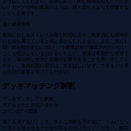
ようにしてください。必要に応じて休む時間を与えてくださ
い。カードの中の農家のように、時々立ち止まって呼吸する
ことも必要です。
逆の健康警告
長期にわたるストレスや待ち時間により、肉体的にも精神的
にも疲れ果てていると感じるかもしれません。また、漁に3
日、網を乾かすのに2日という健康計画が徹底されていない
ことも暗示しているのかもしれない。健康は長期的な投資で
あり、継続的な努力と忍耐が必要であることを思い出してく
ださい。体調が悪い場合は、先延ばしにせず、できるだけ早
く医師の診察を受けてください。
デッキマッチング解釈
デッキマッチングの解釈
大アルカナとの組み合わせ
コインの7 + 隠者
深く反省するひととき。大きな決断を下す前に、一人になっ
て考えを巡らせる十分な時間を自分に与えてください。解決