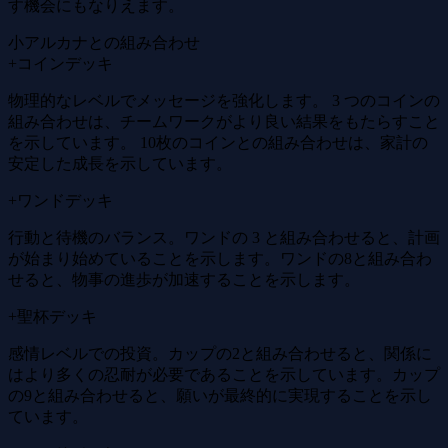
す機会にもなりえます。
小アルカナとの組み合わせ
+コインデッキ
物理的なレベルでメッセージを強化します。 3 つのコインの
組み合わせは、チームワークがより良い結果をもたらすこと
を示しています。 10枚のコインとの組み合わせは、家計の
安定した成長を示しています。
+ワンドデッキ
行動と待機のバランス。ワンドの 3 と組み合わせると、計画
が始まり始めていることを示します。ワンドの8と組み合わ
せると、物事の進歩が加速することを示します。
+聖杯デッキ
感情レベルでの投資。カップの2と組み合わせると、関係に
はより多くの忍耐が必要であることを示しています。カップ
の9と組み合わせると、願いが最終的に実現することを示し
ています。