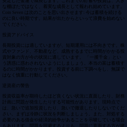
安定した金運で成長します。これまでの貯蓄や投資は、大き
な棚ぼたではなく、着実な成長として報われ始めています。
Coin Seven は次のことを思い出させます: 今は蓄積を続ける
のに良い時期です。結果が出たからといって浪費を始めない
でください。
投資アドバイス
長期投資には適していますが、短期運用には不向きです。株
式やファンド、不動産など、成熟するまでに時間がかかる投
資対象の方が今の状況に適しています。 「一攫千金」とい
う誘惑に惑わされないようにしましょう。本当の富は蓄積す
るのに時間がかかります。投資する前に下調べをし、無謀で
はなく慎重に行動してください。
逆資産の警告
投資収益率が期待したほど良くない状況に直面したり、財務
計画に問題が発生したりする可能性があります。現時点で
は、急いで追加投資したり、急いで撤退したりしないでくだ
さい。まずは冷静に状況を判断しましょう。また、対処する
必要のある借金や経済的紛争があることを示唆している場合
もあります。問題を回避するよりも、問題に直面する方が建