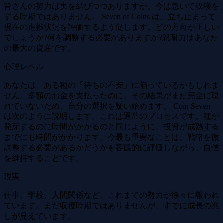
皆さんの努力は実を結びつつありますが、今は急いで収穫を
する時期ではありません。 Seven of Coins は、立ち止まって
現在の進捗状況を評価するよう促します。どの方向が正しい
でしょうか?何を調整する必要がありますか?忍耐力はあなた
の最大の資産です。
心理レベル
あなたは、ある種の「待ちの不安」に陥っているかもしれま
せん。多額のお金を支払ったのに、その結果がまだ完全に現
れていないため、自分の選択を疑い始めます。 Coin Seven
は次のように説明します。これは通常のプロセスです。種が
発芽するのに時間がかかるのと同じように、投資が成熟する
までにも時間がかかります。今最も重要なことは、戦略を微
調整する必要があるかどうかを客観的に評価しながら、自信
を維持することです。
現実
仕事、学校、人間関係など、これまでの努力が徐々に報われ
ています。まだ収穫時期ではありませんが、すでに成長の兆
しが見えています。