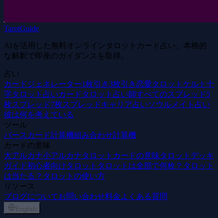
TarotGuide
AIを活用した無料オンラインタロットカード占い。本格的
な解釈で即座のガイダンスを取得。
占い
カードジェネレーター
1枚引き
3枚引き
恋愛タロット
ケルト十
字
タロット占いカード
タロット占い師
すべてのスプレッド
5
枚スプレッド
7枚スプレッド
キャリア占い
ソウルメイト占い
彼は何を考えている
ツール
バースカード計算機
組み合わせ計算機
カードの意味
大アルカナ
小アルカナ
タロットカードの意味
タロットデッキ
ガイド
初心者向けタロット
タロットは全部で何枚？
タロット
は当たる？
タロットの使い方
リソース
ブログ
について
お問い合わせ
料金
よくある質問
English