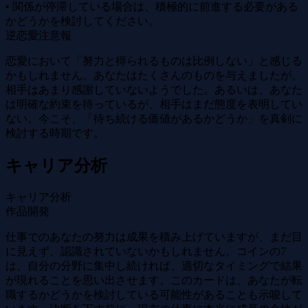
• 関係が停滞している場合は、積極的に前進する必要がある
かどうかを検討してください。
逆恋愛注意報
恋愛において「努力と得られるものは比例しない」と感じる
かもしれません。あなたはたくさんのものを与えましたが、
相手はあまり感謝していないようでした。あるいは、あなた
は明確な約束を待っているが、相手はまだ態度を表明してい
ない。今こそ、「待ち続ける価値があるかどうか」を真剣に
検討する時期です。
キャリア分析
キャリア分析
作品開発
仕事でのあなたの努力は成果を積み上げていますが、まだ目
に見えず、認識されていないかもしれません。コインの7
は、自分の分野に集中し続ければ、適切なタイミングで結果
が現れることを思い出させます。このカードは、あなたが転
職するかどうかを検討している可能性があることも示唆して