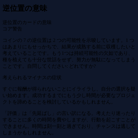
逆位置の意味
逆位置のカードの意味
コア警告
コインの 7 の逆位置は 2 つの可能性を示唆しています。1 つ
はあまりにもせっかちで、結果が成熟する前に収穫したいと
考えていることです。もう1つは持続可能性の欠如であり、
種を植えても十分な世話をせず、努力が無駄になってしまう
ことです。自問してください: どれですか?
考えられるマイナスの症状
すぐに報酬が得られないことにイライラし、自分の選択を疑
い始めます。成功するまでにもう少し時間が必要なプロジェ
クトを諦めることを検討しているかもしれません。
「評価」は「先延ばし」の言い訳になる。考えたり迷ったり
することに多くの時間を費やしますが、行動を起こすことが
できません。時間は刻一刻と過ぎており、チャンスは逃して
しまうかもしれません。