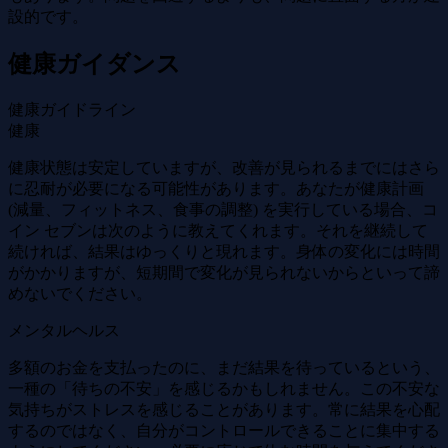
設的です。
健康ガイダンス
健康ガイドライン
健康
健康状態は安定していますが、改善が見られるまでにはさら
に忍耐が必要になる可能性があります。あなたが健康計画
(減量、フィットネス、食事の調整​​) を実行している場合、コ
イン セブンは次のように教えてくれます。それを継続して
続ければ、結果はゆっくりと現れます。身体の変化には時間
がかかりますが、短期間で変化が見られないからといって諦
めないでください。
メンタルヘルス
多額のお金を支払ったのに、まだ結果を待っているという、
一種の「待ちの不安」を感じるかもしれません。この不安な
気持ちがストレスを感じることがあります。常に結果を心配
するのではなく、自分がコントロールできることに集中する