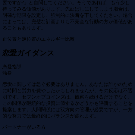
要ですか?」と自問してください。そうであれば、もう少し
待ってみる価値があります。先延ばしにしてしまう場合は、
明確な期限を設定し、強制的に決断を下してください。場合
によっては、完璧な計画よりも不完全な行動の方が価値があ
ることもあります。
正位置と逆位置のエネルギー比較
恋愛ガイダンス
恋愛指導
独身
恋愛に関しては急ぐ必要はありません。あなたは誰かのため
に時間と労力を費やしたかもしれませんが、その反応は不透
明です。セブンオブコインズは、観察を続けるだけでなく、
この関係が継続的な投資に値するかどうかも評価することを
提案します。人間関係には双方向の管理が必要ですが、一方
的な努力では最終的にバランスが崩れます。
パートナーがいる方