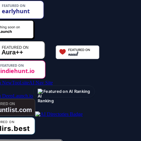
AI Nav Site
Featured on AI Ranking