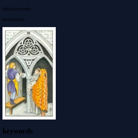
info.keywords
investment...
keywords