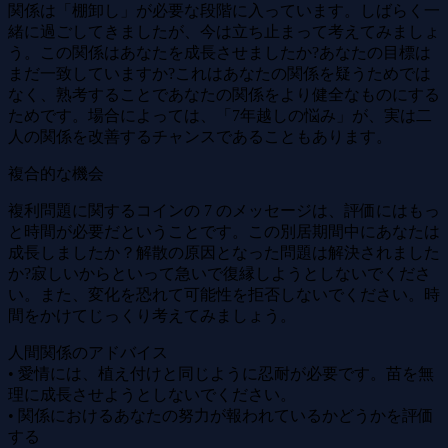
関係は「棚卸し」が必要な段階に入っています。しばらく一
緒に過ごしてきましたが、今は立ち止まって考えてみましょ
う。この関係はあなたを成長させましたか?あなたの目標は
まだ一致していますか?これはあなたの関係を疑うためでは
なく、熟考することであなたの関係をより健全なものにする
ためです。場合によっては、「7年越しの悩み」が、実は二
人の関係を改善するチャンスであることもあります。
複合的な機会
複利問題に関するコインの 7 のメッセージは、評価にはもっ
と時間が必要だということです。この別居期間中にあなたは
成長しましたか？解散の原因となった問題は解決されました
か?寂しいからといって急いで復縁しようとしないでくださ
い。また、変化を恐れて可能性を拒否しないでください。時
間をかけてじっくり考えてみましょう。
人間関係のアドバイス
• 愛情には、植え付けと同じように忍耐が必要です。苗を無
理に成長させようとしないでください。
• 関係におけるあなたの努力が報われているかどうかを評価
する