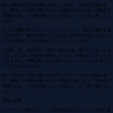
多くの時間と労力が費やされていますが、方法に欠陥があ
り、期待した結果が得られない可能性があります。現時点で
必要なのは、一生懸命働くことではなく、より賢く働くこと
です。
すぐに報酬が得られないことにイライラし、自分の選択を疑
い始めます。成功するまでにもう少し時間が必要なプロジェ
クトを諦めることを検討しているかもしれません。
「評価」は「先延ばし」の言い訳になる。考えたり迷ったり
することに多くの時間を費やしますが、行動を起こすことが
できません。時間は刻一刻と過ぎており、チャンスは逃して
しまうかもしれません。
多くの時間と労力が費やされていますが、方法に欠陥があ
り、期待した結果が得られない可能性があります。現時点で
必要なのは、一生懸命働くことではなく、より賢く働くこと
です。
調整の提案
イライラした場合は、「この目標はあなたにとって本当に重