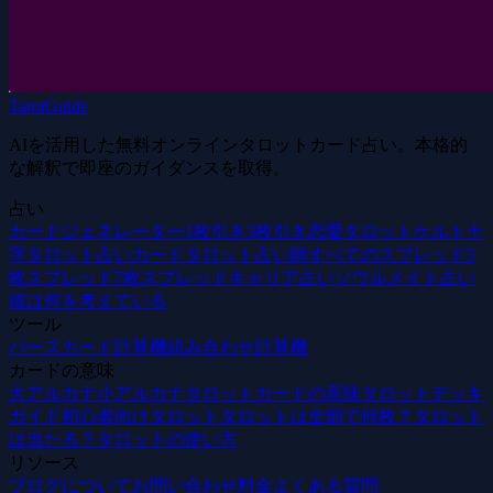
TarotGuide
AIを活用した無料オンラインタロットカード占い。本格的
な解釈で即座のガイダンスを取得。
占い
カードジェネレーター
1枚引き
3枚引き
恋愛タロット
ケルト十
字
タロット占いカード
タロット占い師
すべてのスプレッド
5
枚スプレッド
7枚スプレッド
キャリア占い
ソウルメイト占い
彼は何を考えている
ツール
バースカード計算機
組み合わせ計算機
カードの意味
大アルカナ
小アルカナ
タロットカードの意味
タロットデッキ
ガイド
初心者向けタロット
タロットは全部で何枚？
タロット
は当たる？
タロットの使い方
リソース
ブログ
について
お問い合わせ
料金
よくある質問