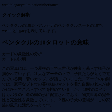
wealth
legacy
culmination
inheritance
クイック解釈
ペンタクルの10は小アルカナのペンタクルスートの10で、
wealthとlegacyを表しています。
ペンタクルの10タロットの意味
カードの象徴性の分析
カードの説明
この写真には、一つ屋根の下で三世代が仲良く暮らす様子が
描かれています。壮大なアーチの下で、子供たちが近くで遊
んでいる間、若いカップルが話していました。アーチの内側
では、豪華なブドウの蔓模様のマントを着た白髪の老人が静
かに座ってこれらすべてを眺めていました。 10枚のコイン
はカバラの生命の樹の形に配置されており、物質世界の完全
性と完全性を象徴しています。 2 匹の子犬の登場が、この家
族の風景に活気を与えます。