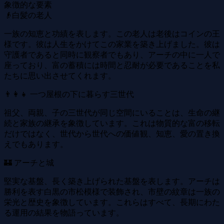
象徴的な要素
👴白髪の老人
一族の知恵と功績を表します。この老人は老後はコインの王
様です。彼は人生をかけてこの家業を築き上げました。彼は
守護者であると同時に観察者でもあり、アーチの中に一人で
座っており、富の蓄積には時間と忍耐が必要であることを私
たちに思い出させてくれます。
👨‍👩‍👧 一つ屋根の下に暮らす三世代
祖父、両親、子の三世代が同じ空間にいることは、生命の継
続と家族の継承を象徴しています。これは物質的な富の移転
だけではなく、世代から世代への価値観、知恵、愛の置き換
えでもあります。
🏰 アーチと城
堅実な基盤、長く築き上げられた基盤を表します。アーチは
勝利を表す白黒の市松模様で装飾され、市壁の紋章は一族の
栄光と歴史を象徴しています。これらはすべて、長期にわた
る運用の結果を物語っています。