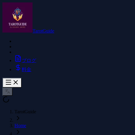
TarotGuide
ブログ
料金
TarotGuide
Home