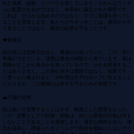
れた成果、経験、リソースを表しています。それらはランダ
ムに配置されるのではなく、体系的に確立された障壁です。
これは、ゼロから始めるのではなく、すでに基礎を持ってい
ることを意味します。私たちが今すべきことは、最初からや
り直すことではなく、既存の結果を守ることです。
👁️警戒目
彼の目には恐怖ではなく、警戒心が宿っていた。この「常に
準備ができている」状態は過去の経験から来ています。彼は
危険がどこから来るかを知っているので、それを軽視するこ
とはありません。この用心深さは臆病ではなく、知恵です。
一度ヘビに噛まれると、10年間は​​井戸のロープに怯えること
になります。この警戒心は自分を守るための本能です。
⛰️守備の姿勢
彼は急いで攻撃することはせず、毅然とした態度をとった。
この「攻撃としての防御」戦略は、時には最善の行動は何も
しないことであることを意味します。適切な瞬間を待ち、体
力を温存し、間違ったタイミングで自分を無駄にしないでく