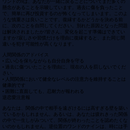
ワンドの9は、あなたが一緒に戻ることについてまだ多くの
懸念があることを示唆しています。過去に傷を負ったこと
で、簡単に再び投資するのが怖くなってしまいます。このよ
うな慎重さは良いことです。復縁するかどうかを決める前
に、次のことを自問してください。別れた原因となった問題
は解決されましたか?皆さん、変化を起こす準備はできてい
ますか?寂しさや習慣だけを理由に復縁すると、また同じ間
違いを犯す可能性が高くなります。
人間関係のアドバイス
• 広い心を保ちながらも自分自身を守る
• 過去に傷ついたことを理由に、現在の人を罰しないでくだ
さい。
• 人間関係において健全なレベルの注意力を維持することは
健康的です
• 困難に直面しても、忍耐力が報われる
逆恋愛注意報
あなたは、関係の中で相手を遠ざけるには高すぎる壁を築い
ているかもしれません。あるいは、あなたは疲れきった関係
の中で一生しがみついて、関係が終わったことを認めたくな
いのかもしれません。逆位置のワンドのナインは、時には手