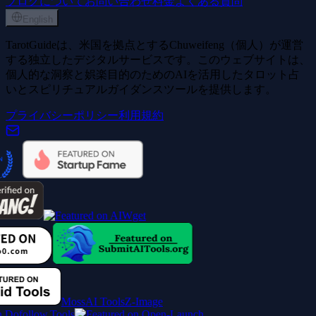
ブログ
について
お問い合わせ
料金
よくある質問
English
TarotGuideは、米国を拠点とするChuweifeng（個人）が運営
する独立したデジタルサービスです。このウェブサイトは、
個人的な洞察と娯楽目的のためのAIを活用したタロット占
いとスピリチュアルガイダンスツールを提供します。
プライバシーポリシー
利用規約
MossAI Tools
Z-Image