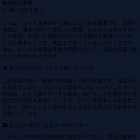
象徴的な要素
🩹 頭に包帯を巻く
これは、カード全体の中で最も目立つ視覚要素です。頭部の
負傷は、過去の闘いで支払った代償、おそらくは考えすぎに
よる疲労、あるいは判断の誤りによる教訓を象徴している。
しかし重要なことは、彼はまだ立っているということです。
傷は、あらゆる挫折は失敗の痕跡ではなく、成長の証拠であ
ることを思い出させます。
🪵 第九の王笏はしっかりと握られている
この王笏は彼の「最後の防衛線」であり武器です。彼はそれ
をやめていない、つまりまだ諦めていないということだ。こ
の笏は、たとえ疲れていても前進し続けることを選択する意
志の力と決意を象徴しています。また、体を支える松葉杖で
もあり、疲れたときに自分を支える強さを見つける必要性を
示唆しています。
🏰 あなたの後ろにある 8 つのセプター
これらの 8 本の杖は防御壁に配置されており、過去に蓄積さ