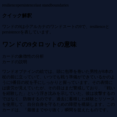
resilience
persistence
last stand
boundaries
クイック解釈
ワンドの9は小アルカナのワンドスートの9で、resilienceと
persistenceを表しています。
ワンドの9タロットの意味
カードの象徴性の分析
カードの説明
ワンドオブナインの絵では、頭に包帯を巻いた男性が8本の
杖の前に立っていて、いつでも戦う準備ができているかのよ
うに9番目の杖を手にしっかりと握っています。その表情に
は疲労が見えていたが、その目はまだ警戒しており、「戦い
を経験した」という浮き沈みを示していた。彼は攻撃するの
ではなく、防御するのです。過去に蓄積した経験とリソース
を使用して、自分自身を守るための障壁を構築します。この
カードは、「最後までやり抜く」瞬間を捉えたものです。