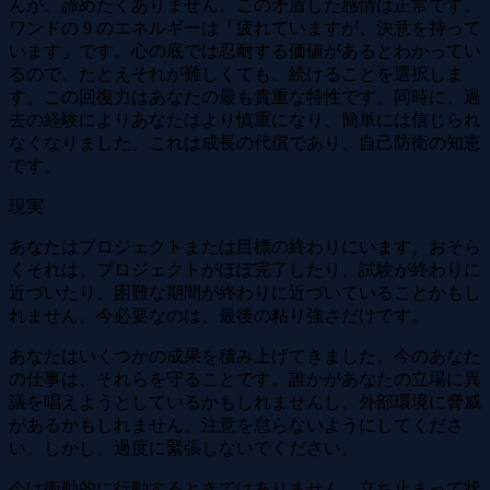
んが、諦めたくありません。この矛盾した感情は正常です。
ワンドの 9 のエネルギーは「疲れていますが、決意を持って
います」です。心の底では忍耐する価値があるとわかってい
るので、たとえそれが難しくても、続けることを選択しま
す。この回復力はあなたの最も貴重な特性です。同時に、過
去の経験によりあなたはより慎重になり、簡単には信じられ
なくなりました。これは成長の代償であり、自己防衛の知恵
です。
現実
あなたはプロジェクトまたは目標の終わりにいます。おそら
くそれは、プロジェクトがほぼ完了したり、試験が終わりに
近づいたり、困難な期間が終わりに近づいていることかもし
れません。今必要なのは、最後の粘り強さだけです。
あなたはいくつかの成果を積み上げてきました。今のあなた
の仕事は、それらを守ることです。誰かがあなたの立場に異
議を唱えようとしているかもしれませんし、外部環境に脅威
があるかもしれません。注意を怠らないようにしてくださ
い。しかし、過度に緊張しないでください。
今は衝動的に行動するときではありません。立ち止まって状