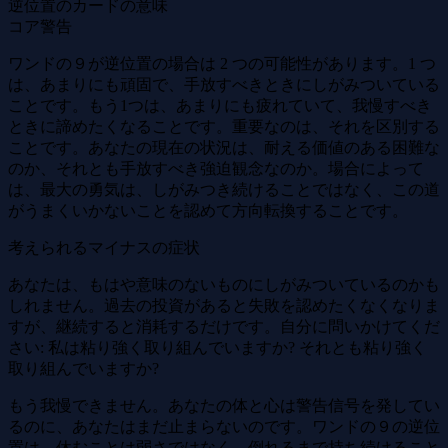
逆位置のカードの意味
コア警告
ワンドの９が逆位置の場合は 2 つの可能性があります。1 つ
は、あまりにも頑固で、手放すべきときにしがみついている
ことです。もう1つは、あまりにも疲れていて、我慢すべき
ときに諦めたくなることです。重要なのは、それを区別する
ことです。あなたの現在の状況は、耐える価値のある困難な
のか、それとも手放すべき強迫観念なのか。場合によって
は、最大の勇気は、しがみつき続けることではなく、この道
がうまくいかないことを認めて方向転換することです。
考えられるマイナスの症状
あなたは、もはや意味のないものにしがみついているのかも
しれません。過去の投資があると失敗を認めたくなくなりま
すが、継続すると消耗するだけです。自分に問いかけてくだ
さい: 私は粘り強く取り組んでいますか? それとも粘り強く
取り組んでいますか?
もう我慢できません。あなたの体と心は警告信号を発してい
るのに、あなたはまだ止まらないのです。ワンドの９の逆位
置は、休むことは弱さではなく、倒れるまで持ち続けること