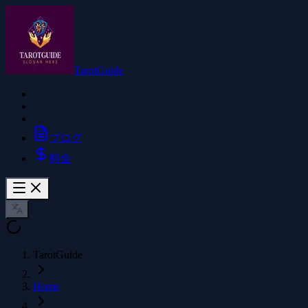
TarotGuide
ブログ
料金
TarotGuide
Home