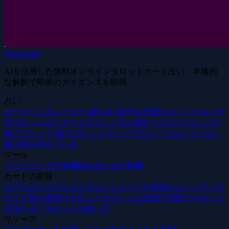
TarotGuide
AIを活用した無料オンラインタロットカード占い。本格的
な解釈で即座のガイダンスを取得。
占い
カードジェネレーター
1枚引き
3枚引き
恋愛タロット
ケルト十
字
タロット占いカード
タロット占い師
すべてのスプレッド
5
枚スプレッド
7枚スプレッド
キャリア占い
ソウルメイト占い
彼は何を考えている
ツール
バースカード計算機
組み合わせ計算機
カードの意味
大アルカナ
小アルカナ
タロットカードの意味
タロットデッキ
ガイド
初心者向けタロット
タロットは全部で何枚？
タロット
は当たる？
タロットの使い方
リソース