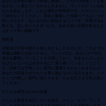
あなたは学習の途中で障害に遭遇し、どれだけ頑張っても進
歩がないと感じているかもしれません。ワンドのナインはあ
なたを励まします。これは通常の停滞期です。だからといっ
て諦めないでください。過去に蓄積した知識ベースはいつか
役に立ちます。あとはそれに固執するだけです。学習方法を
変える、話し合う人を見つける、始める前に休憩を取るなど
はすべて良い戦略です。
受験運
試験前は不安や疲れを感じるかもしれませんが、これまでの
準備は無駄ではありません。ワンドの9は、あなたが十分な
強さを蓄積していることを示唆しており、今あなたがしなけ
ればならないのは自分を信じて落ち着いていることだけで
す。試験では予期しない質問に遭遇するかもしれませんが、
あなたの回復力がそれらを乗り越えるのに役立ちます。 1 つ
や 2 つの難しい質問に惑わされず、心を安定させて答え続け
てください。
さらなる研究のための提案
さらなる教育を検討している場合、ナイン・オブ・ワンズ
は、まず自分のステータスを評価することをお勧めします。