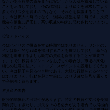
なたがある程度の資産または安定した収入源を蓄積している
ことを示唆しており、今の課題は、より多くを追求してより
多くのリスクを冒すのではなく、それらを保護することで
す。今は拡大の時ではなく、強固な基盤を築く時です。投資
機会を慎重に評価し、高い収益の約束に惑わされないように
してください。
投資アドバイス
今はハイリスク投資をする時期ではありません。ワンドのナ
インは保守的な戦略を採用することを推奨しており、新たな
利益を追求するよりも既存の資産を保護することが重要で
す。すでに投資ポジションをお持ちの場合は、市場の変化に
細心の注意を払い、ストップロスポイントを設定してくださ
い。今は様子を見るべき時であり、大胆な行動をとるべきで
はありません。行動を起こす前に、より明確な信号が届くま
で辛抱強く待ちます。
逆資産の警告
財務的弱体化の可能性があります。特定の投資や支出を長期
間保持しすぎたり、損失を止める必要がある場合でも消極的
になる場合があります。ワンドの９の逆位置は、埋没費用が