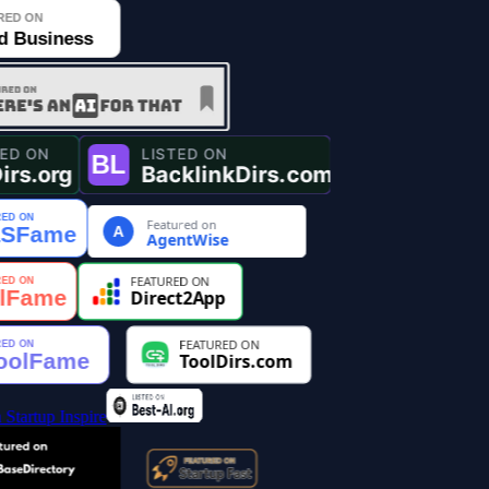
Featured on
A
AgentWise