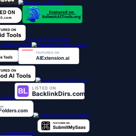
MossAI Tools
Z-Image