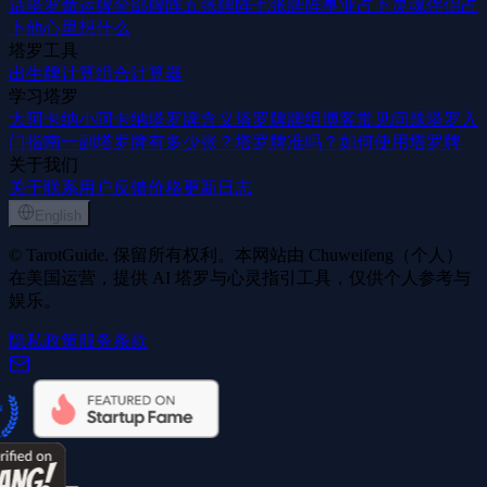
话
塔罗命运牌
全部牌阵
五张牌阵
七张牌阵
事业占卜
灵魂伴侣占
卜
他心里想什么
塔罗工具
出生牌计算
组合计算器
学习塔罗
大阿卡纳
小阿卡纳
塔罗牌含义
塔罗牌牌组
博客
常见问题
塔罗入
门指南
一副塔罗牌有多少张？
塔罗牌准吗？
如何使用塔罗牌
关于我们
关于
联系
用户反馈
价格
更新日志
English
© TarotGuide. 保留所有权利。本网站由 Chuweifeng（个人）
在美国运营，提供 AI 塔罗与心灵指引工具，仅供个人参考与
娱乐。
隐私政策
服务条款