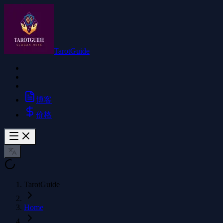
TarotGuide
博客
价格
TarotGuide
Home