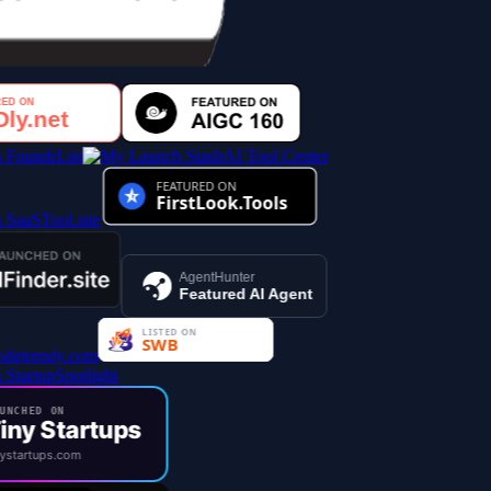
AI Tool Center
AgentHunter
Featured AI Agent
NCHED ON
iny Startups
ystartups.com