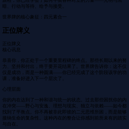
旅程，你已经学会了如何平衡各种对立的力量——光明与黑
暗、行动与等待、给予与接受。
世界牌的核心象征：四元素合一
正位牌义
正位牌义
核心讯息
恭喜你，你正处于一个重要里程碑的终点。那些长期以来的努
力、坚持和付出，终于要开花结果了。世界牌告诉你：这不仅
仅是成功，而是一种圆满——你已经完成了这个阶段该学的功
课，准备好进入下一个层次了。
心理层面
你的内在达到了一种和谐与统一的状态。过去那些困扰你的内
在冲突——野心与安逸、理想与现实、独立与依赖——如今都
找到了平衡点。你不再被非此即彼的二元思维所困，而是能够
接纳生命的复杂性。这种内在的整合让你感到前所未有的踏实
与自在。