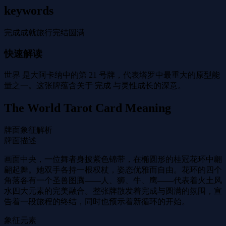
keywords
完成
成就
旅行
完结
圆满
快速解读
世界 是大阿卡纳中的第 21 号牌，代表塔罗中最重大的原型能
量之一。这张牌蕴含关于 完成 与灵性成长的深意。
The World Tarot Card Meaning
牌面象征解析
牌面描述
画面中央，一位舞者身披紫色锦带，在椭圆形的桂冠花环中翩
翩起舞。她双手各持一根权杖，姿态优雅而自由。花环的四个
角落各有一个圣兽图腾——人、狮、牛、鹰——代表着火土风
水四大元素的完美融合。整张牌散发着完成与圆满的氛围，宣
告着一段旅程的终结，同时也预示着新循环的开始。
象征元素