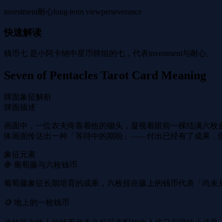
investment
耐心
long-term view
perseverance
快速解读
钱币七 是小阿卡纳中星币牌组的七，代表investment与耐心。
Seven of Pentacles Tarot Card Meaning
牌面象征解析
牌面描述
画面中，一位农夫倚靠着他的锄头，凝视着眼前一棵结满六枚
体画面传达出一种「等待中的期盼」——付出已经有了成果，
象征元素
🍇 葡萄藤与六枚钱币
葡萄藤象征长期培育的成果，六枚挂在藤上的钱币代表「尚未
🪙 地上的一枚钱币