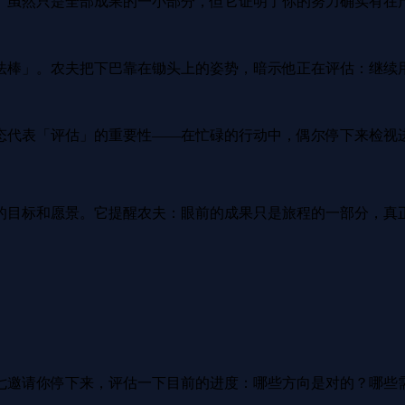
。虽然只是全部成果的一小部分，但它证明了你的努力确实有在
法棒」。农夫把下巴靠在锄头上的姿势，暗示他正在评估：继续
态代表「评估」的重要性——在忙碌的行动中，偶尔停下来检视
的目标和愿景。它提醒农夫：眼前的成果只是旅程的一部分，真
七邀请你停下来，评估一下目前的进度：哪些方向是对的？哪些