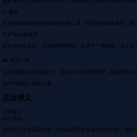
这枚落在地上的钱币代表当前可支配的收入或已实现的小成果
🔧 锄头
农夫倚靠的锄头是他辛勤耕耘的工具，也是他创造成果的「魔
👨‍🌾 农夫的姿态
农夫没有在采收，也没有继续劳作，而是停下来观察。这个姿
⛰ ️ 紫色山脉
远方的紫色山脉与权杖一、权杖二的背景相呼应，象征更远大
钱币七的核心象征元素
正位牌义
正位牌义
核心讯息
你的努力正在开花结果，但现在还不是急着收割的时候。钱币