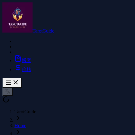
TarotGuide
博客
价格
TarotGuide
Home