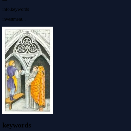
info.keywords
investment...
keywords