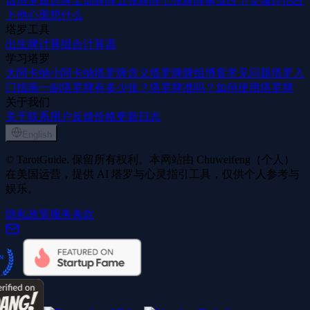
话
塔罗命运牌
全部牌阵
五张牌阵
七张牌阵
事业占卜
灵魂伴侣占
卜
他心里想什么
塔罗工具
出生牌计算
组合计算器
学习塔罗
大阿卡纳
小阿卡纳
塔罗牌含义
塔罗牌牌组
博客
常见问题
塔罗入
门指南
一副塔罗牌有多少张？
塔罗牌准吗？
如何使用塔罗牌
关于我们
关于
联系
用户反馈
价格
更新日志
English
© TarotGuide. 保留所有权利。本网站由 Chuweifeng（个人）
在美国运营，提供 AI 塔罗与心灵指引工具，仅供个人参考与
娱乐。
隐私政策
服务条款