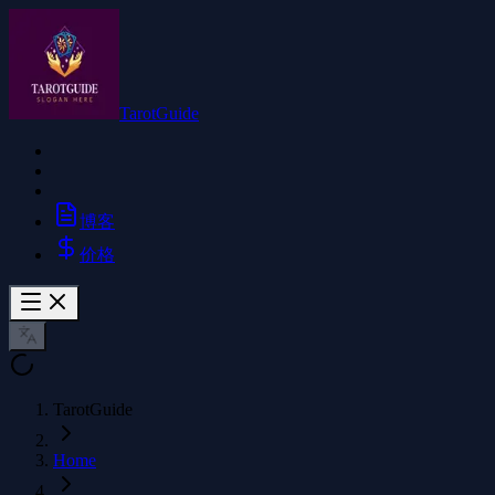
TarotGuide
博客
价格
TarotGuide
Home