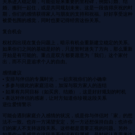
关系进入稳定期，可能会迎来重要的里程碑，例如订婚、结
婚、搬到一起住，或是共同规划未来。这是一段值得庆祝的时
期，你们的感情获得家人与朋友的支持和祝福。好好享受这种
被爱包围的感觉，同时也要记得经营这份关系。
复合机会
权杖四出现在复合问题上，暗示有机会重新建立稳定的关系。
如果你们之间的基础是好的，只是暂时迷失了方向，那么重新
开始是有可能的。重点是双方都要愿意为「我们」这个家付
出，而不只是追求个人的自由。
感情建议
• 安排与伴侣的专属时光，一起庆祝你们的小确幸
• 多参与彼此的家庭活动，加深与双方家人的连结
• 如果有共同目标（如买房、结婚），这是好好规划的时机
• 表达对伴侣的感谢，让对方知道你珍视这段关系
逆位爱情警示
可能会遇到家庭介入感情的状况，或是你与伴侣对「家」的想
法不一致。也许一方渴望安定，另一方还想保持自由；也许你
们的家人不支持这段关系。这些都是需要正视的问题。另外，
如果你一直感觉在这段关系中没有归属感，是时候认真思考这