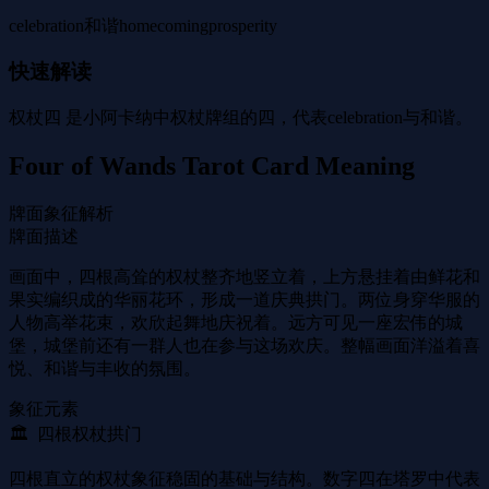
celebration
和谐
homecoming
prosperity
快速解读
权杖四 是小阿卡纳中权杖牌组的四，代表celebration与和谐。
Four of Wands Tarot Card Meaning
牌面象征解析
牌面描述
画面中，四根高耸的权杖整齐地竖立着，上方悬挂着由鲜花和
果实编织成的华丽花环，形成一道庆典拱门。两位身穿华服的
人物高举花束，欢欣起舞地庆祝着。远方可见一座宏伟的城
堡，城堡前还有一群人也在参与这场欢庆。整幅画面洋溢着喜
悦、和谐与丰收的氛围。
象征元素
🏛 ️ 四根权杖拱门
四根直立的权杖象征稳固的基础与结构。数字四在塔罗中代表