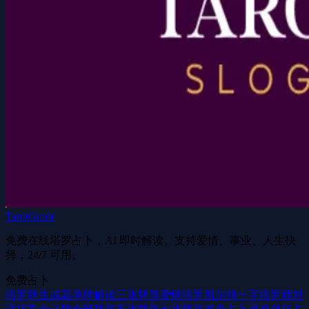
TarotGuide
免费在线塔罗占卜，AI 即时解读。支持爱情、事业、人生抉
择，24/7 可用。
免费占卜
塔罗牌生成器
单牌解读
三张牌阵
爱情塔罗
凯尔特十字
塔罗师对