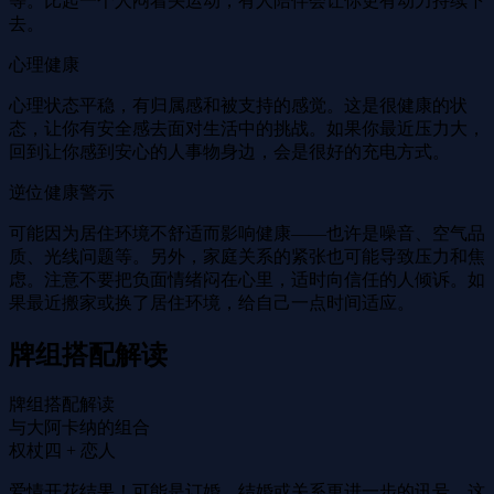
等。比起一个人闷着头运动，有人陪伴会让你更有动力持续下
去。
心理健康
心理状态平稳，有归属感和被支持的感觉。这是很健康的状
态，让你有安全感去面对生活中的挑战。如果你最近压力大，
回到让你感到安心的人事物身边，会是很好的充电方式。
逆位健康警示
可能因为居住环境不舒适而影响健康——也许是噪音、空气品
质、光线问题等。另外，家庭关系的紧张也可能导致压力和焦
虑。注意不要把负面情绪闷在心里，适时向信任的人倾诉。如
果最近搬家或换了居住环境，给自己一点时间适应。
牌组搭配解读
牌组搭配解读
与大阿卡纳的组合
权杖四 + 恋人
爱情开花结果！可能是订婚、结婚或关系更进一步的讯号。这