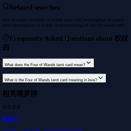
Related searches
four of wands tarot
four of wands tarot card meaning
four of wands
tarot meaning
four of wands in tarot
meaning of four of wands tarot
Frequently Asked Questions about 权杖
四
What does the Four of Wands tarot card mean?
What is the Four of Wands tarot card meaning in love?
相关塔罗牌
探索更多
权杖三