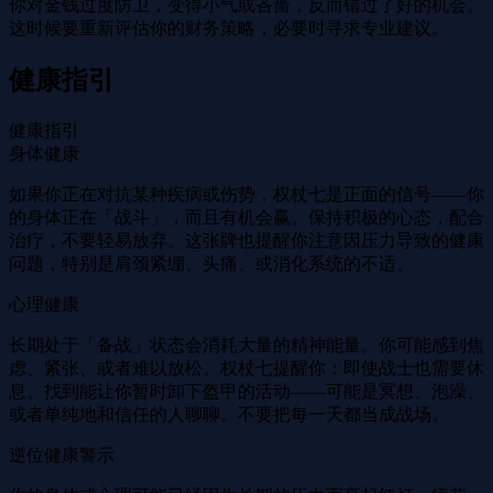
你对金钱过度防卫，变得小气或吝啬，反而错过了好的机会。
这时候要重新评估你的财务策略，必要时寻求专业建议。
健康指引
健康指引
身体健康
如果你正在对抗某种疾病或伤势，权杖七是正面的信号——你
的身体正在「战斗」，而且有机会赢。保持积极的心态，配合
治疗，不要轻易放弃。这张牌也提醒你注意因压力导致的健康
问题，特别是肩颈紧绷、头痛、或消化系统的不适。
心理健康
长期处于「备战」状态会消耗大量的精神能量。你可能感到焦
虑、紧张、或者难以放松。权杖七提醒你：即使战士也需要休
息。找到能让你暂时卸下盔甲的活动——可能是冥想、泡澡、
或者单纯地和信任的人聊聊。不要把每一天都当成战场。
逆位健康警示