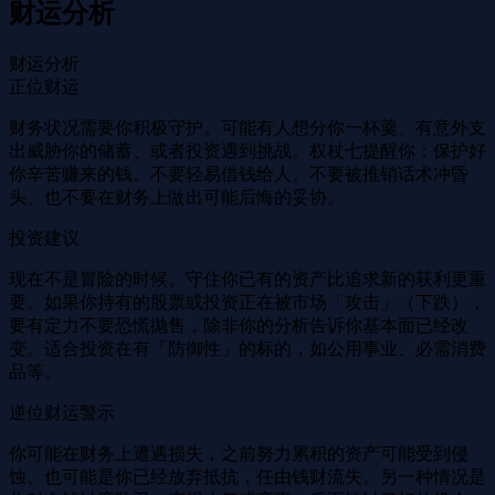
财运分析
财运分析
正位财运
财务状况需要你积极守护。可能有人想分你一杯羹、有意外支
出威胁你的储蓄、或者投资遇到挑战。权杖七提醒你：保护好
你辛苦赚来的钱。不要轻易借钱给人、不要被推销话术冲昏
头、也不要在财务上做出可能后悔的妥协。
投资建议
现在不是冒险的时候。守住你已有的资产比追求新的获利更重
要。如果你持有的股票或投资正在被市场「攻击」（下跌），
要有定力不要恐慌抛售，除非你的分析告诉你基本面已经改
变。适合投资在有「防御性」的标的，如公用事业、必需消费
品等。
逆位财运警示
你可能在财务上遭遇损失，之前努力累积的资产可能受到侵
蚀。也可能是你已经放弃抵抗，任由钱财流失。另一种情况是