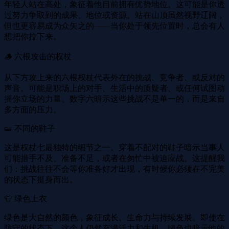
年轻人站在高处，象征着他目前拥有优势地位。这可能是你透
过努力争取到的成果、地位或资源。站在山顶虽然视野辽阔，
但也更容易成为众矢之的——当你处于领先位置时，总会有人
想把你拉下来。
🪵 六根攻击的权杖
从下方攻上来的六根权杖代表外在的挑战、竞争者、或反对的
声音。可能是职场上的对手、生活中的质疑者、或任何试图动
摇你立场的力量。数字六暗示这些挑战不是单一的，而是来自
多方面的压力。
👟 不同的鞋子
这是权杖七最独特的细节之一。穿着不配对的鞋子暗示当事人
可能措手不及、准备不足，或者在匆忙中被迫应战。这提醒我
们：挑战往往不会等你准备好才出现，有时候你必须在不完美
的状态下挺身而出。
👕 绿色上衣
绿色是大自然的颜色，象征成长、生命力与持续发展。即使在
防守的状态下，这个人仍然充满活力和生机。绿色也暗示他的