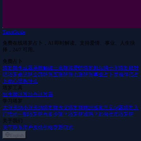
TarotGuide
免费在线塔罗占卜，AI 即时解读。支持爱情、事业、人生抉
择，24/7 可用。
免费占卜
塔罗牌生成器
单牌解读
三张牌阵
爱情塔罗
凯尔特十字
塔罗师对
话
塔罗命运牌
全部牌阵
五张牌阵
七张牌阵
事业占卜
灵魂伴侣占
卜
他心里想什么
塔罗工具
出生牌计算
组合计算器
学习塔罗
大阿卡纳
小阿卡纳
塔罗牌含义
塔罗牌牌组
博客
常见问题
塔罗入
门指南
一副塔罗牌有多少张？
塔罗牌准吗？
如何使用塔罗牌
关于我们
关于
联系
用户反馈
价格
更新日志
English