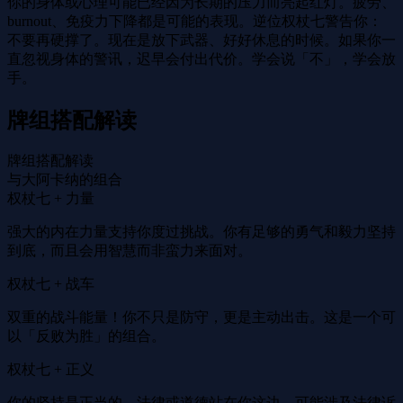
你的身体或心理可能已经因为长期的压力而亮起红灯。疲劳、
burnout、免疫力下降都是可能的表现。逆位权杖七警告你：
不要再硬撑了。现在是放下武器、好好休息的时候。如果你一
直忽视身体的警讯，迟早会付出代价。学会说「不」，学会放
手。
牌组搭配解读
牌组搭配解读
与大阿卡纳的组合
权杖七 + 力量
强大的内在力量支持你度过挑战。你有足够的勇气和毅力坚持
到底，而且会用智慧而非蛮力来面对。
权杖七 + 战车
双重的战斗能量！你不只是防守，更是主动出击。这是一个可
以「反败为胜」的组合。
权杖七 + 正义
你的坚持是正当的，法律或道德站在你这边。可能涉及法律诉