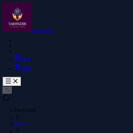
TarotGuide
博客
价格
TarotGuide
Home