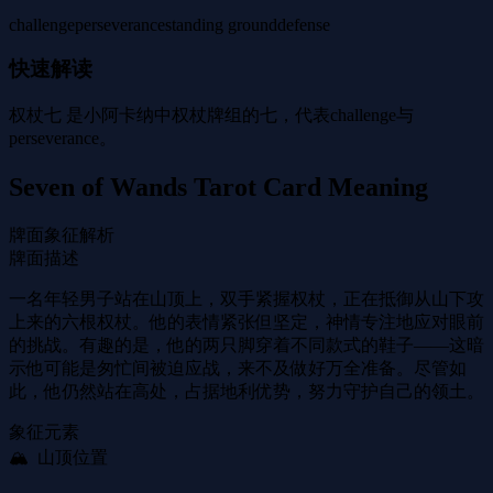
challenge
perseverance
standing ground
defense
快速解读
权杖七 是小阿卡纳中权杖牌组的七，代表challenge与
perseverance。
Seven of Wands Tarot Card Meaning
牌面象征解析
牌面描述
一名年轻男子站在山顶上，双手紧握权杖，正在抵御从山下攻
上来的六根权杖。他的表情紧张但坚定，神情专注地应对眼前
的挑战。有趣的是，他的两只脚穿着不同款式的鞋子——这暗
示他可能是匆忙间被迫应战，来不及做好万全准备。尽管如
此，他仍然站在高处，占据地利优势，努力守护自己的领土。
象征元素
🏔 ️ 山顶位置