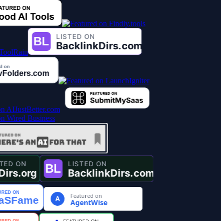
Featured on
A
AgentWise