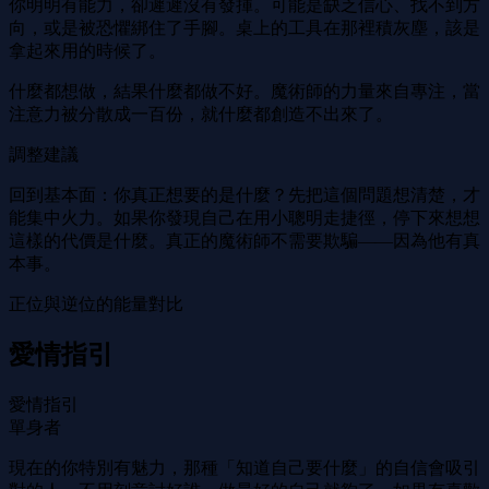
你明明有能力，卻遲遲沒有發揮。可能是缺乏信心、找不到方
向，或是被恐懼綁住了手腳。桌上的工具在那裡積灰塵，該是
拿起來用的時候了。
什麼都想做，結果什麼都做不好。魔術師的力量來自專注，當
注意力被分散成一百份，就什麼都創造不出來了。
調整建議
回到基本面：你真正想要的是什麼？先把這個問題想清楚，才
能集中火力。如果你發現自己在用小聰明走捷徑，停下來想想
這樣的代價是什麼。真正的魔術師不需要欺騙——因為他有真
本事。
正位與逆位的能量對比
愛情指引
愛情指引
單身者
現在的你特別有魅力，那種「知道自己要什麼」的自信會吸引