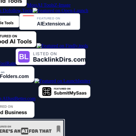
MossAI Tools
Z-Image