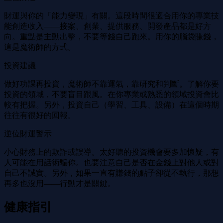
財運與你的「能力變現」有關。這段時間很適合用你的專業技
能創造收入——接案、創業、提供服務、開發產品都是好方
向。重點是主動出擊，不要等錢自己跑來。用你的腦袋賺錢，
這是魔術師的方式。
投資建議
做好功課再投資，魔術師不靠運氣，靠研究和判斷。了解你要
投資的領域，不要盲目跟風。在你專業或熟悉的領域投資會比
較有把握。另外，投資自己（學習、工具、設備）在這個時期
往往有很好的回報。
逆位財運警示
小心財務上的欺詐或誤導。太好聽的投資機會要多加懷疑，有
人可能在用話術騙你。也要注意自己是否在金錢上對他人或對
自己不誠實。另外，如果一直有賺錢的點子卻從不執行，那想
再多也沒用——行動才是關鍵。
健康指引