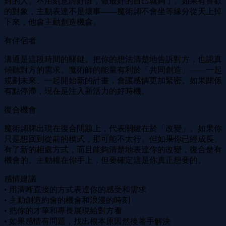
對的人。不用刻意討好誰，做最好的自己就夠了。如果有喜歡
的對象，主動表達不是壞事——魔術師不會坐等緣分從天上掉
下來，他會主動創造機會。
有伴侶者
溝通是這段時間的關鍵。把你的想法清楚地告訴對方，也認真
傾聽對方的需求。魔術師的能量有利於「共同創造」——一起
規劃未來、一起開始新的計畫，會讓感情更加緊密。如果關係
有點停滯，現在是注入新活力的好時機。
復合機會
魔術師牌出現在復合問題上，代表關鍵在於「改變」。如果你
只是想回到從前的模式，那可能不太行。但如果你已經成長、
有了新的相處方式，而且能夠清楚地表達你的改變，復合是有
機會的。主動權在你手上，但要確定這是你真正想要的。
感情建議
• 用清晰直接的方式表達你的感受和需求
• 主動創造約會的機會和浪漫的時刻
• 把你的才華和專長展現給對方看
• 如果感情有問題，找出根本原因然後著手解決