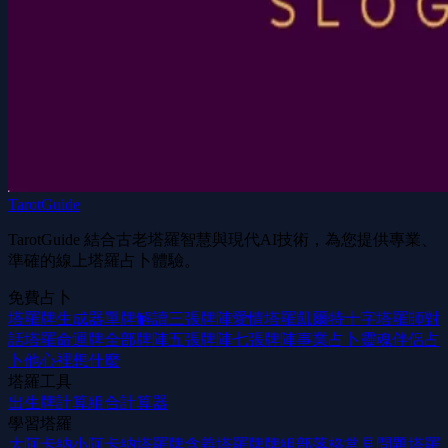
TarotGuide
TarotGuide 結合古老塔羅智慧與現代AI技術，為您提供專業、
準確的線上塔羅占卜體驗。
免費占卜
塔羅牌生成器
單牌解讀
三張牌陣
愛情塔羅
凱爾特十字
塔羅師對
話
塔羅命運牌
全部牌陣
五張牌陣
七張牌陣
事業占卜
靈魂伴侶占
卜
他心裡想什麼
塔羅工具
出生牌計算
組合計算器
學習塔羅
大阿卡納
小阿卡納
塔羅牌含義
塔羅牌牌組
部落格
常見問題
塔羅