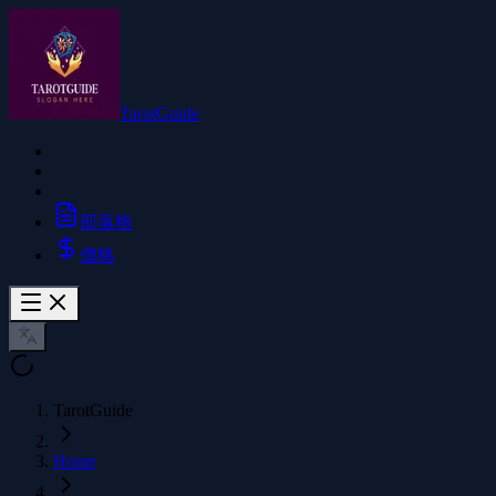
TarotGuide
部落格
價格
TarotGuide
Home