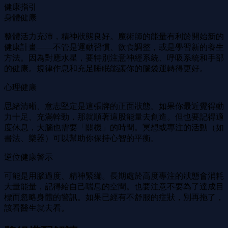
健康指引
身體健康
整體活力充沛，精神狀態良好。魔術師的能量有利於開始新的
健康計畫——不管是運動習慣、飲食調整，或是學習新的養生
方法。因為對應水星，要特別注意神經系統、呼吸系統和手部
的健康。規律作息和充足睡眠能讓你的腦袋運轉得更好。
心理健康
思緒清晰、意志堅定是這張牌的正面狀態。如果你最近覺得動
力十足、充滿幹勁，那就順著這股能量去創造。但也要記得適
度休息，大腦也需要「關機」的時間。冥想或專注的活動（如
書法、樂器）可以幫助你保持心智的平衡。
逆位健康警示
可能是用腦過度、精神緊繃。長期處於高度專注的狀態會消耗
大量能量，記得給自己喘息的空間。也要注意不要為了達成目
標而忽略身體的警訊。如果已經有不舒服的症狀，別再拖了，
該看醫生就去看。