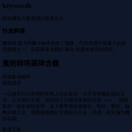
keywords
顯化
機智
力量
靈感行動
意志力
快速解讀
魔術師 是大阿爾卡納中的第 1 號牌，代表塔羅中最重大的原
型能量之一。這張牌蘊含關於 顯化 與靈性成長的深意。
魔術師塔羅牌含義
牌面象徵解析
牌面描述
一位身穿紅白長袍的年輕人站在桌前，右手高舉魔杖指向天
空，左手指向大地。他頭頂上方懸浮著無限符號（∞），腰間
繫著一條銜尾蛇皮帶。桌上整齊擺放著權杖、聖杯、寶劍、錢
幣四種工具。周圍盛開著紅玫瑰與白百合，形成一個充滿生機
的花園。
象徵元素