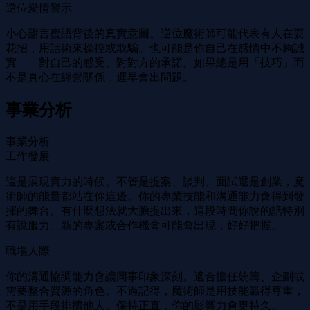
逆位愛情警示
小心甜言蜜語背後的真實意圖。逆位魔術師可能代表有人在耍
花招，用話術來操控或欺騙。也可能是你自己在感情中不夠誠
實——對自己的感受、對對方的承諾。如果總是用「技巧」而
不是真心在經營關係，遲早會出問題。
事業分析
事業分析
工作發展
這是展現實力的時候。不管是提案、談判、面試還是創業，魔
術師的能量都站在你這邊。你的專業技能和溝通能力會得到發
揮的舞台。有什麼想法就大膽提出來，這段時間你說的話特別
有說服力。新的專案或合作機會可能會出現，好好把握。
職場人際
你的溝通協調能力會讓同事印象深刻。適合擔任統籌、企劃或
需要整合資源的角色。不過記得，魔術師是用技能贏得尊重，
不是用手段排擠他人。保持正直，你的影響力會更持久。