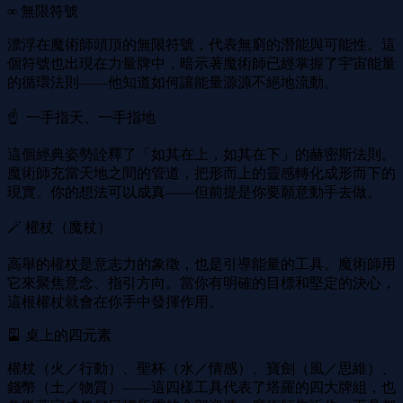
∞ 無限符號
漂浮在魔術師頭頂的無限符號，代表無窮的潛能與可能性。這
個符號也出現在力量牌中，暗示著魔術師已經掌握了宇宙能量
的循環法則——他知道如何讓能量源源不絕地流動。
☝ ️ 一手指天、一手指地
這個經典姿勢詮釋了「如其在上，如其在下」的赫密斯法則。
魔術師充當天地之間的管道，把形而上的靈感轉化成形而下的
現實。你的想法可以成真——但前提是你要願意動手去做。
🪄 權杖（魔杖）
高舉的權杖是意志力的象徵，也是引導能量的工具。魔術師用
它來聚焦意念、指引方向。當你有明確的目標和堅定的決心，
這根權杖就會在你手中發揮作用。
🎴 桌上的四元素
權杖（火／行動）、聖杯（水／情感）、寶劍（風／思維）、
錢幣（土／物質）——這四樣工具代表了塔羅的四大牌組，也