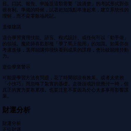
目。口試、報告、申論題這類需要「說清楚」的考試形式對你
很有利。準備的時候，試著把知識點串連起來，建立系統性的
理解，而不是零散地死記。
進修建議
適合學習實用技能、語言、程式設計、或任何可以「動手做」
的領域。魔術師喜歡那種「學了馬上能用」的知識。如果你在
考慮進修，選擇能讓你很快看到成果的課程，會比較能維持動
力。
逆位學業警示
可能是學習方法有問題，花了時間卻沒有效果。或者太依賴
「小技巧」而忽略了紮實的基礎。走捷徑或許能應付一時，但
真正的實力要靠累積。也要注意不要因為分心太多事而影響課
業。
財運分析
財運分析
正位財運