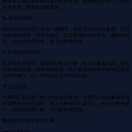
象徵著完成任何目標所需的全部資源。魔術師告訴你：工具都
在你手邊，就看你怎麼運用。
🐍 銜尾蛇腰帶
蛇咬住自己的尾巴形成一個圓環，這是古老的永恆象徵。它代
表生命的循環、因果的連結，以及萬物的相互依存。魔術師深
知：付出的終將回報，種下的終將收穫。
🌹 紅玫瑰與白百合
紅玫瑰代表熱情、慾望與行動的力量；白百合象徵純潔、靈性
與崇高的意圖。兩者同時綻放，暗示魔術師能夠平衡物質追求
與精神修行，在入世與出世之間找到和諧。
👘 紅白長袍
外層的紅袍代表行動力與世俗的參與；內層的白袍則象徵純淨
的智慧與內在的清明。真正的魔術師不是隱士，他在紅塵中修
行，用智慧指導行動，用行動實現智慧。
魔術師牌的核心象徵元素