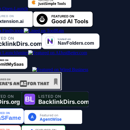
Featured on
A
AgentWise