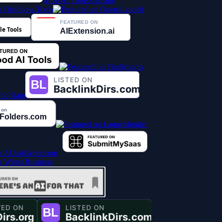
MossAI Tools
Z-Image