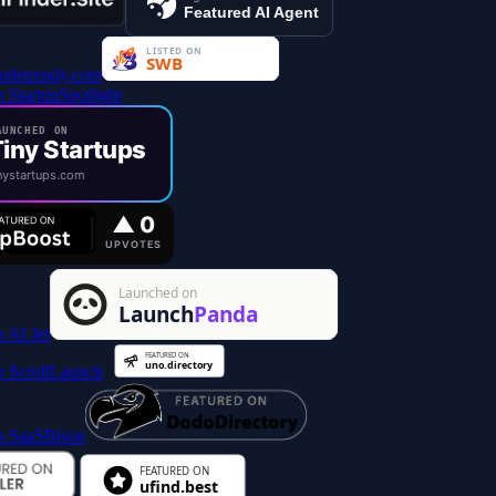
Featured AI Agent
UNCHED ON
iny Startups
ystartups.com