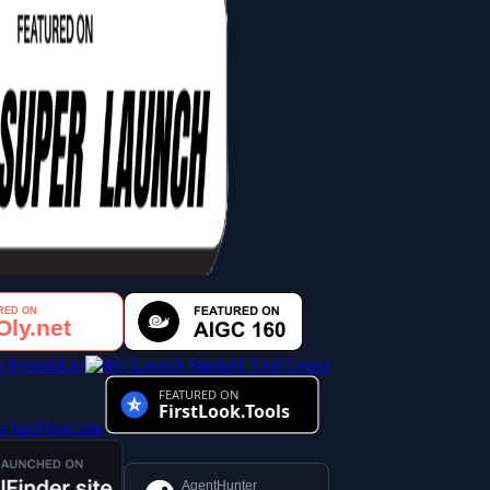
AI Tool Center
AgentHunter