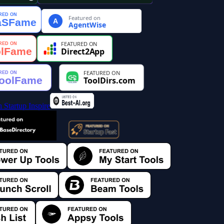
Featured on
A
AgentWise