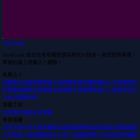
TarotGuide
TarotGuide 結合古老塔羅智慧與現代AI技術，為您提供專業、
準確的線上塔羅占卜體驗。
免費占卜
塔羅牌生成器
單牌解讀
三張牌陣
愛情塔羅
凱爾特十字
塔羅師對
話
塔羅命運牌
全部牌陣
五張牌陣
七張牌陣
事業占卜
靈魂伴侶占
卜
他心裡想什麼
塔羅工具
出生牌計算
組合計算器
學習塔羅
大阿卡納
小阿卡納
塔羅牌含義
塔羅牌牌組
部落格
常見問題
塔羅
入門指南
一副塔羅牌有多少張？
塔羅牌準嗎？
如何使用塔羅牌