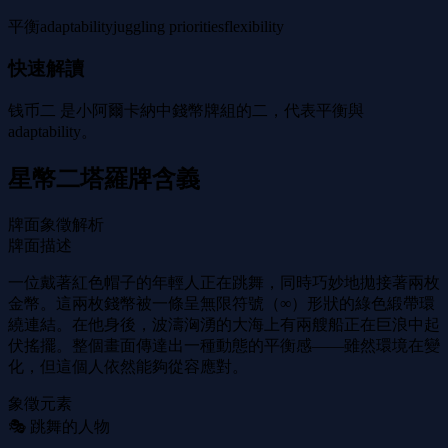
平衡
adaptability
juggling priorities
flexibility
快速解讀
钱币二 是小阿爾卡納中錢幣牌組的二，代表平衡與
adaptability。
星幣二塔羅牌含義
牌面象徵解析
牌面描述
一位戴著紅色帽子的年輕人正在跳舞，同時巧妙地拋接著兩枚
金幣。這兩枚錢幣被一條呈無限符號（∞）形狀的綠色緞帶環
繞連結。在他身後，波濤洶湧的大海上有兩艘船正在巨浪中起
伏搖擺。整個畫面傳達出一種動態的平衡感——雖然環境在變
化，但這個人依然能夠從容應對。
象徵元素
🎭 跳舞的人物