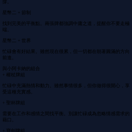
撐。
星幣二 + 節制
找到完美的平衡點。兩張牌都強調中庸之道，提醒你不要走極
端。
星幣二 + 世界
忙碌會有好結果。雖然現在很累，但一切都在朝著圓滿的方向
前進。
與小阿卡納的組合
+ 權杖牌組
忙碌中充滿熱情和動力。雖然事情很多，但你做得很開心，享
受這種充實感。
+ 聖杯牌組
需要在工作和感情之間找平衡。別讓忙碌成為忽略情感需求的
藉口。
+ 寶劍牌組