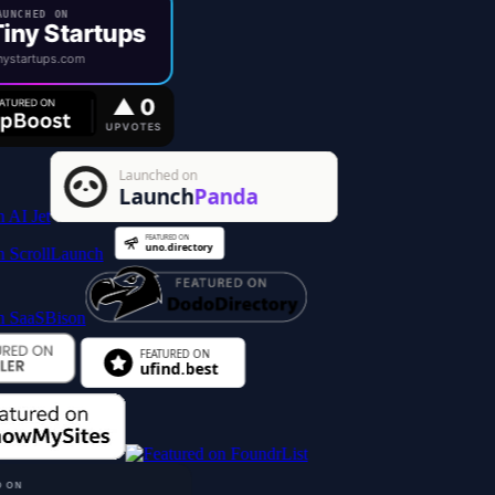
UNCHED ON
iny Startups
ystartups.com