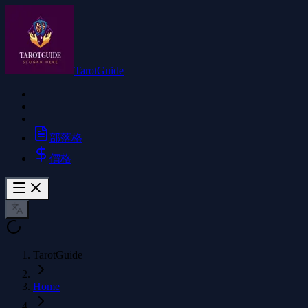
TarotGuide
部落格
價格
TarotGuide
Home