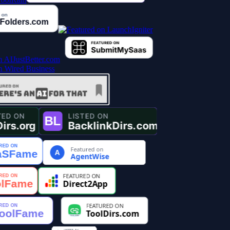
Featured on
A
AgentWise