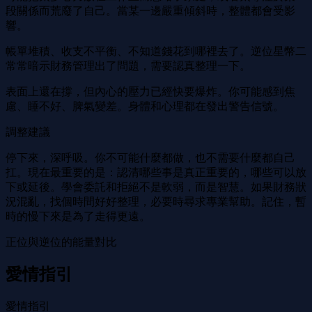
段關係而荒廢了自己。當某一邊嚴重傾斜時，整體都會受影
響。
帳單堆積、收支不平衡、不知道錢花到哪裡去了。逆位星幣二
常常暗示財務管理出了問題，需要認真整理一下。
表面上還在撐，但內心的壓力已經快要爆炸。你可能感到焦
慮、睡不好、脾氣變差。身體和心理都在發出警告信號。
調整建議
停下來，深呼吸。你不可能什麼都做，也不需要什麼都自己
扛。現在最重要的是：認清哪些事是真正重要的，哪些可以放
下或延後。學會委託和拒絕不是軟弱，而是智慧。如果財務狀
況混亂，找個時間好好整理，必要時尋求專業幫助。記住，暫
時的慢下來是為了走得更遠。
正位與逆位的能量對比
愛情指引
愛情指引