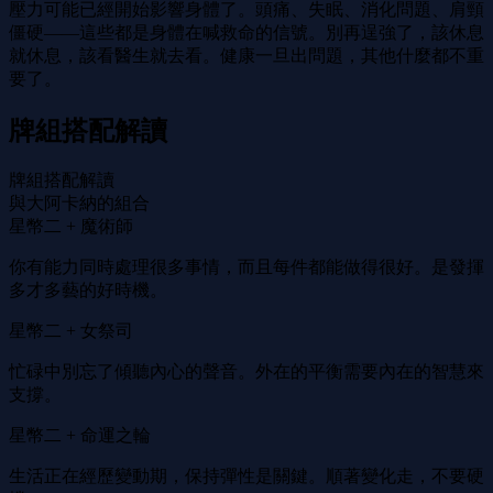
壓力可能已經開始影響身體了。頭痛、失眠、消化問題、肩頸
僵硬——這些都是身體在喊救命的信號。別再逞強了，該休息
就休息，該看醫生就去看。健康一旦出問題，其他什麼都不重
要了。
牌組搭配解讀
牌組搭配解讀
與大阿卡納的組合
星幣二 + 魔術師
你有能力同時處理很多事情，而且每件都能做得很好。是發揮
多才多藝的好時機。
星幣二 + 女祭司
忙碌中別忘了傾聽內心的聲音。外在的平衡需要內在的智慧來
支撐。
星幣二 + 命運之輪
生活正在經歷變動期，保持彈性是關鍵。順著變化走，不要硬