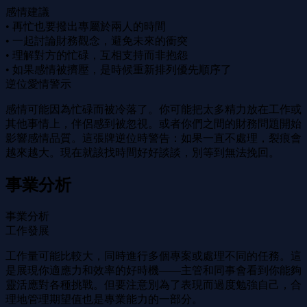
感情建議
• 再忙也要撥出專屬於兩人的時間
• 一起討論財務觀念，避免未來的衝突
• 理解對方的忙碌，互相支持而非抱怨
• 如果感情被擠壓，是時候重新排列優先順序了
逆位愛情警示
感情可能因為忙碌而被冷落了。你可能把太多精力放在工作或
其他事情上，伴侶感到被忽視。或者你們之間的財務問題開始
影響感情品質。這張牌逆位時警告：如果一直不處理，裂痕會
越來越大。現在就該找時間好好談談，別等到無法挽回。
事業分析
事業分析
工作發展
工作量可能比較大，同時進行多個專案或處理不同的任務。這
是展現你適應力和效率的好時機——主管和同事會看到你能夠
靈活應對各種挑戰。但要注意別為了表現而過度勉強自己，合
理地管理期望值也是專業能力的一部分。