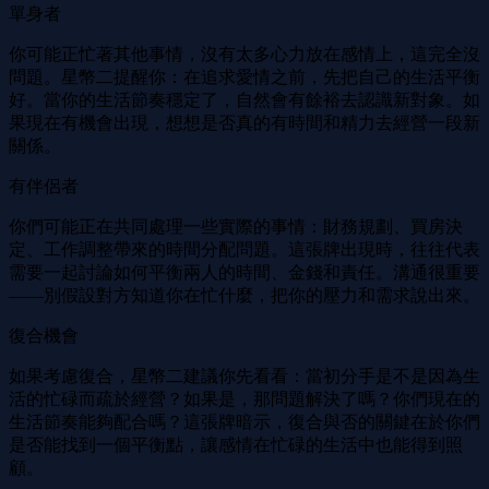
單身者
你可能正忙著其他事情，沒有太多心力放在感情上，這完全沒
問題。星幣二提醒你：在追求愛情之前，先把自己的生活平衡
好。當你的生活節奏穩定了，自然會有餘裕去認識新對象。如
果現在有機會出現，想想是否真的有時間和精力去經營一段新
關係。
有伴侶者
你們可能正在共同處理一些實際的事情：財務規劃、買房決
定、工作調整帶來的時間分配問題。這張牌出現時，往往代表
需要一起討論如何平衡兩人的時間、金錢和責任。溝通很重要
——別假設對方知道你在忙什麼，把你的壓力和需求說出來。
復合機會
如果考慮復合，星幣二建議你先看看：當初分手是不是因為生
活的忙碌而疏於經營？如果是，那問題解決了嗎？你們現在的
生活節奏能夠配合嗎？這張牌暗示，復合與否的關鍵在於你們
是否能找到一個平衡點，讓感情在忙碌的生活中也能得到照
顧。