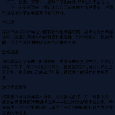
（打工、社團、實習）。星幣二鼓勵你保持彈性的學習方式
——不一定要死讀書，找到適合自己節奏的方法更重要。時間
管理是這個階段最需要培養的技能。
考試運
考試成績取決於你是否能有效分配準備時間。如果同時要準備
多科，建議先評估每科的難度和重要性，別每科都花一樣的時
間。適度的彈性調整比死板的計畫更有效。
進修建議
適合學習時間管理、財務規劃、專案管理等實用技能。如果已
經在工作了，半工半讀是可行的，但要誠實評估自己的精力是
否足夠。別高估自己能處理的量，選擇適合的課程強度更重
要。
逆位學業警示
課業壓力可能讓你喘不過氣。同時修太多課、打工時數太長、
或是各種活動把時間切得太碎——這些都會影響學習效果。考
慮減少一些非必要的活動，讓自己有足夠的時間和精力專注在
重要的事情上。