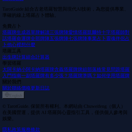
TarotGuide 結合古老塔羅智慧與現代AI技術，為您提供專業、
準確的線上塔羅占卜體驗。
免費占卜
塔羅牌生成器
單牌解讀
三張牌陣
愛情塔羅
凱爾特十字
塔羅師對
話
塔羅命運牌
全部牌陣
五張牌陣
七張牌陣
事業占卜
靈魂伴侶占
卜
他心裡想什麼
塔羅工具
出生牌計算
組合計算器
學習塔羅
大阿卡納
小阿卡納
塔羅牌含義
塔羅牌牌組
部落格
常見問題
塔羅
入門指南
一副塔羅牌有多少張？
塔羅牌準嗎？
如何使用塔羅牌
關於我們
關於
聯絡
價格
更新日誌
English
© TarotGuide. 保留所有權利。本網站由 Chuweifeng（個人）
在美國營運，提供 AI 塔羅與心靈指引工具，僅供個人參考與
娛樂。
隱私政策
服務條款