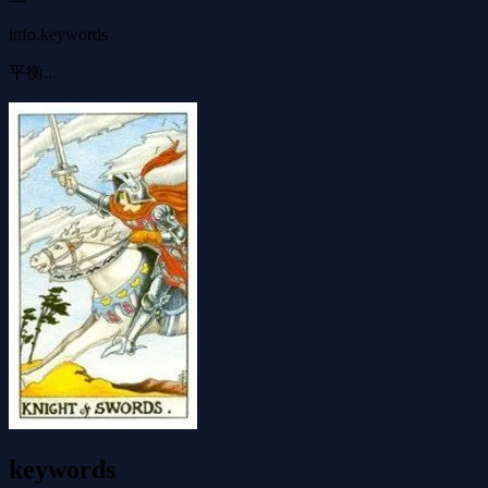
info.keywords
平衡...
keywords