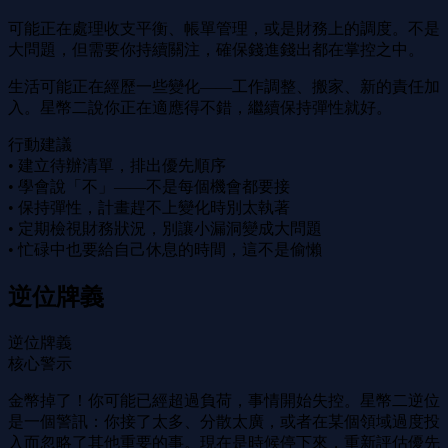
可能正在處理收支平衡、帳單管理，或是財務上的調度。不是
大問題，但需要你持續關注，確保錢進錢出都在掌控之中。
生活可能正在經歷一些變化——工作調整、搬家、新的責任加
入。星幣二說你正在適應得不錯，繼續保持彈性就好。
行動建議
• 建立待辦清單，排出優先順序
• 學會說「不」——不是每個機會都要接
• 保持彈性，計畫趕不上變化時別太執著
• 定期檢視財務狀況，別讓小漏洞變成大問題
• 忙碌中也要給自己休息的時間，這不是偷懶
逆位牌義
逆位牌義
核心警示
金幣掉了！你可能已經超過負荷，事情開始失控。星幣二逆位
是一個警訊：你接了太多、分散太廣，或者在某個領域過度投
入而忽略了其他重要的事。現在是時候停下來，重新評估優先