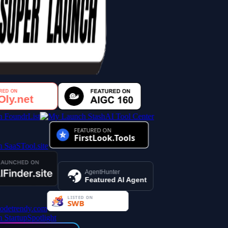
AI Tool Center
AgentHunter
Featured AI Agent