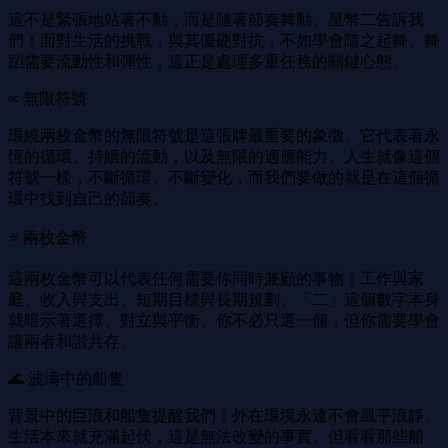
這不是緊張地站著不動，而是隨著節奏舞動。星幣二告訴我
們：面對生活的挑戰，與其僵硬對抗，不如學會隨之起舞。舞
蹈需要流動性和彈性，這正是處理多重任務的關鍵心態。
∞ 無限符號
環繞兩枚金幣的無限符號是這張牌最重要的象徵。它代表著永
恆的循環、持續的流動，以及無限的適應能力。人生就像這個
符號一樣，不斷循環、不斷變化，而我們要做的就是在這個循
環中找到自己的節奏。
⭐ 兩枚金幣
這兩枚金幣可以代表任何需要你同時兼顧的事物：工作與家
庭、收入與支出、短期目標與長期規劃。「二」這個數字本身
就暗示著選擇、對立與平衡。你不必只選一個，但你需要學會
讓兩者和諧共存。
🌊 波濤中的船隻
背景中的巨浪和船隻提醒我們：外在環境永遠不會風平浪靜。
生活本來就充滿起伏，這是無法改變的事實。但看看那些船