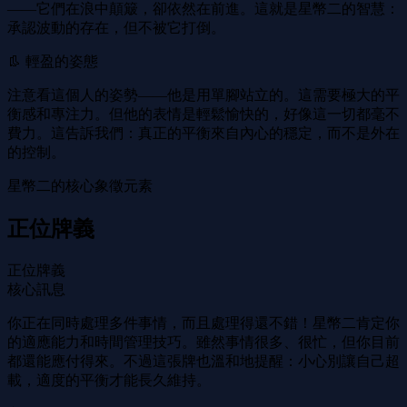
——它們在浪中顛簸，卻依然在前進。這就是星幣二的智慧：
承認波動的存在，但不被它打倒。
👢 輕盈的姿態
注意看這個人的姿勢——他是用單腳站立的。這需要極大的平
衡感和專注力。但他的表情是輕鬆愉快的，好像這一切都毫不
費力。這告訴我們：真正的平衡來自內心的穩定，而不是外在
的控制。
星幣二的核心象徵元素
正位牌義
正位牌義
核心訊息
你正在同時處理多件事情，而且處理得還不錯！星幣二肯定你
的適應能力和時間管理技巧。雖然事情很多、很忙，但你目前
都還能應付得來。不過這張牌也溫和地提醒：小心別讓自己超
載，適度的平衡才能長久維持。