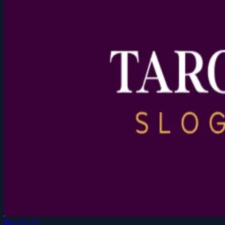
TarotGuide