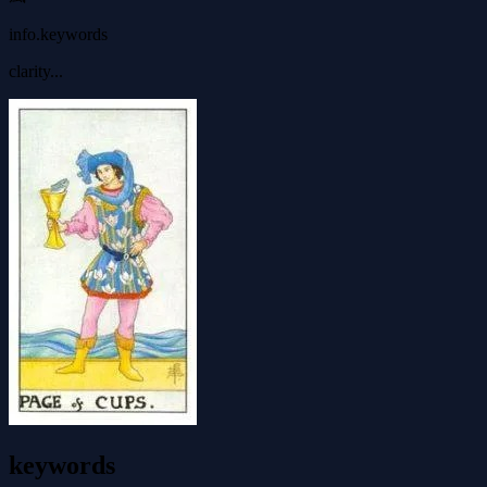
info.keywords
clarity...
keywords