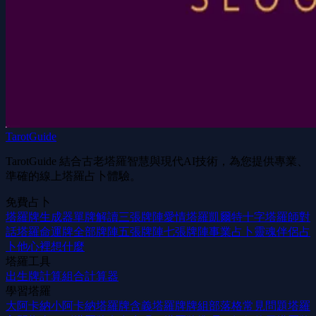
TarotGuide
TarotGuide 結合古老塔羅智慧與現代AI技術，為您提供專業、
準確的線上塔羅占卜體驗。
免費占卜
塔羅牌生成器
單牌解讀
三張牌陣
愛情塔羅
凱爾特十字
塔羅師對
話
塔羅命運牌
全部牌陣
五張牌陣
七張牌陣
事業占卜
靈魂伴侶占
卜
他心裡想什麼
塔羅工具
出生牌計算
組合計算器
學習塔羅
大阿卡納
小阿卡納
塔羅牌含義
塔羅牌牌組
部落格
常見問題
塔羅