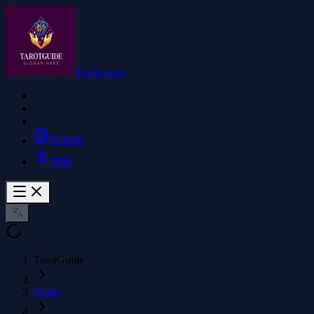
TarotGuide
部落格
價格
TarotGuide
Home