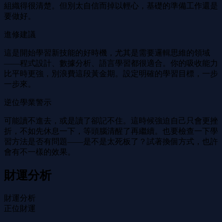
組織得很清楚。但別太自信而掉以輕心，基礎的準備工作還是
要做好。
進修建議
這是開始學習新技能的好時機，尤其是需要邏輯思維的領域
——程式設計、數據分析、語言學習都很適合。你的吸收能力
比平時更強，別浪費這段黃金期。設定明確的學習目標，一步
一步來。
逆位學業警示
可能讀不進去，或是讀了卻記不住。這時候強迫自己只會更挫
折，不如先休息一下，等頭腦清醒了再繼續。也要檢查一下學
習方法是否有問題——是不是太死板了？試著換個方式，也許
會有不一樣的效果。
財運分析
財運分析
正位財運