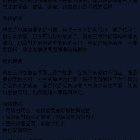
你會被對方的思想深度和表達能力吸引。建議多參加能夠交流
想法的場合，書店、講座、讀書會都是不錯的選擇。
有伴侶者
現在是坦誠溝通的好時機。那些一直不好意思說、或是怕說了
會吵架的事，現在可以好好談談了。寶劍王牌給你清晰表達的
能力，也讓對方更容易理解你的意思。重點是就事論事，不要
翻舊帳，專注在解決問題而非指責對方。
復合機會
寶劍王牌在復合問題上是中性的。它既不鼓勵也不阻止，而是
要你理性分析：分手的原因是什麼？這些問題解決了嗎？復合
是因為真的適合，還是只是因為寂寞？想清楚這些問題，答案
自然會浮現。別讓情緒主導這個決定。
感情建議
• 用腦也用心，感情需要兼顧理性與感性
• 誠實面對自己的感受，也誠實地告訴對方
• 重視溝通品質，多聽少批判
逆位愛情警示