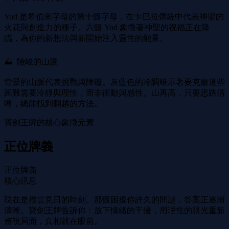
Yod 是希伯來字母的第十個字母，在卡巴拉傳統中代表神聖的
火花與創造力的種子。六個 Yod 象徵著神聖的祝福正在降
臨，為你的新想法與新開始注入靈性的能量。
⛰ ️ 險峻的山脈
背景的山脈代表挑戰與障礙。灰藍色的冷調暗示著要克服這些
困難需要冷靜與理性，而非衝動與感性。山再高，只要思路清
晰，總能找到翻越的方法。
寶劍王牌的核心象徵元素
正位牌義
正位牌義
核心訊息
現在是撥雲見日的時刻。那個困擾你許久的問題，答案正逐漸
清晰。寶劍王牌告訴你：放下情緒的干擾，用理性的眼光重新
審視局面，真相就在眼前。