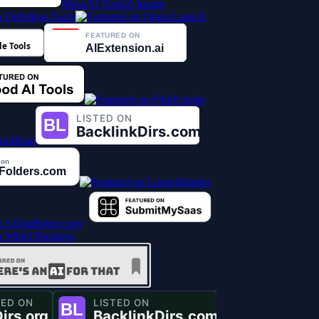
MossAI Tools
Z-Image