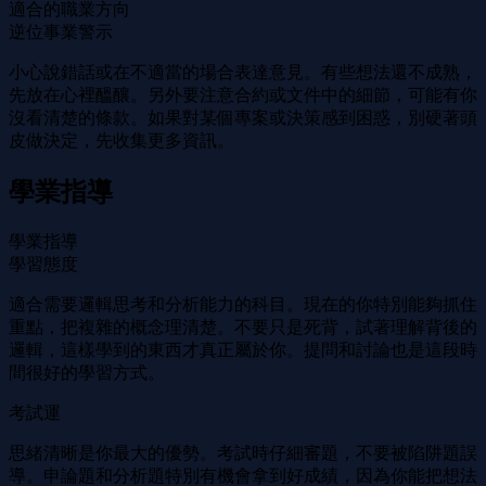
適合的職業方向
逆位事業警示
小心說錯話或在不適當的場合表達意見。有些想法還不成熟，
先放在心裡醞釀。另外要注意合約或文件中的細節，可能有你
沒看清楚的條款。如果對某個專案或決策感到困惑，別硬著頭
皮做決定，先收集更多資訊。
學業指導
學業指導
學習態度
適合需要邏輯思考和分析能力的科目。現在的你特別能夠抓住
重點，把複雜的概念理清楚。不要只是死背，試著理解背後的
邏輯，這樣學到的東西才真正屬於你。提問和討論也是這段時
間很好的學習方式。
考試運
思緒清晰是你最大的優勢。考試時仔細審題，不要被陷阱題誤
導。申論題和分析題特別有機會拿到好成績，因為你能把想法