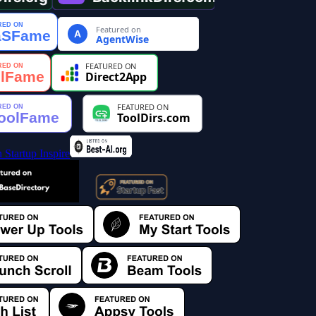
Featured on
A
AgentWise