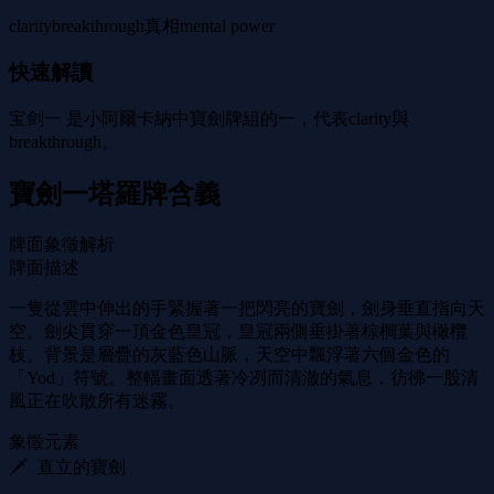
clarity
breakthrough
真相
mental power
快速解讀
宝剑一 是小阿爾卡納中寶劍牌組的一，代表clarity與
breakthrough。
寶劍一塔羅牌含義
牌面象徵解析
牌面描述
一隻從雲中伸出的手緊握著一把閃亮的寶劍，劍身垂直指向天
空。劍尖貫穿一頂金色皇冠，皇冠兩側垂掛著棕櫚葉與橄欖
枝。背景是層疊的灰藍色山脈，天空中飄浮著六個金色的
「Yod」符號。整幅畫面透著冷冽而清澈的氣息，彷彿一股清
風正在吹散所有迷霧。
象徵元素
🗡 ️ 直立的寶劍