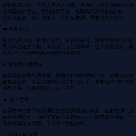
寶劍象徵思維、智慧與溝通的力量。垂直向上代表清晰的方向
感與堅定的意志。寶劍是雙刃的，提醒我們真相也是如此——
它可以解放，也可能傷人。用好這把劍，需要智慧與責任。
👑 金色皇冠
皇冠代表成就、權威與勝利。劍貫穿皇冠，象徵著透過清晰的
思維與正確的判斷，可以達到人生的高峰。這不是靠運氣，而
是靠理性分析與果斷行動獲得的成功。
🌿 棕櫚葉與橄欖枝
棕櫚葉象徵勝利與榮耀，橄欖枝代表和平與仁慈。這兩者的結
合告訴我們：真正的勝利不只是打敗對手，更要懂得何時伸出
和平之手。力量與慈悲，缺一不可。
☁ ️ 雲中之手
從雲中伸出的手代表神聖的贈禮與靈感的來源。這把寶劍不是
你自己創造的，而是宇宙給你的禮物——一個突破的機會、一
個看清真相的契機。但你得主動接住它。
✨ 六個 Yod 符號