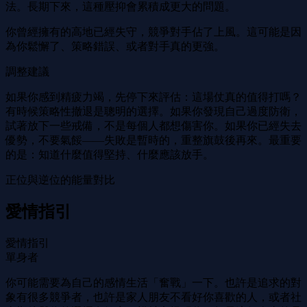
法。長期下來，這種壓抑會累積成更大的問題。
你曾經擁有的高地已經失守，競爭對手佔了上風。這可能是因
為你鬆懈了、策略錯誤、或者對手真的更強。
調整建議
如果你感到精疲力竭，先停下來評估：這場仗真的值得打嗎？
有時候策略性撤退是聰明的選擇。如果你發現自己過度防衛，
試著放下一些戒備，不是每個人都想傷害你。如果你已經失去
優勢，不要氣餒——失敗是暫時的，重整旗鼓後再來。最重要
的是：知道什麼值得堅持、什麼應該放手。
正位與逆位的能量對比
愛情指引
愛情指引
單身者
你可能需要為自己的感情生活「奮戰」一下。也許是追求的對
象有很多競爭者，也許是家人朋友不看好你喜歡的人，或者社