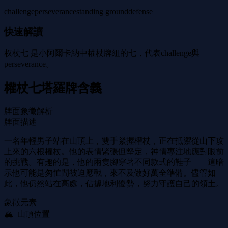
challenge
perseverance
standing ground
defense
快速解讀
权杖七 是小阿爾卡納中權杖牌組的七，代表challenge與
perseverance。
權杖七塔羅牌含義
牌面象徵解析
牌面描述
一名年輕男子站在山頂上，雙手緊握權杖，正在抵禦從山下攻
上來的六根權杖。他的表情緊張但堅定，神情專注地應對眼前
的挑戰。有趣的是，他的兩隻腳穿著不同款式的鞋子——這暗
示他可能是匆忙間被迫應戰，來不及做好萬全準備。儘管如
此，他仍然站在高處，佔據地利優勢，努力守護自己的領土。
象徵元素
🏔 ️ 山頂位置