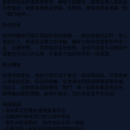
會期待與你的選擇有衝突。權杖七提醒你：如果這個人真的是
你想要的，就要有勇氣去爭取、去堅持。愛情有時候需要一點
「戰鬥精神」。
有伴侶者
你們的關係可能正面臨外部的挑戰——來自家庭的反對、第三
者的介入、或者生活壓力的考驗。權杖七暗示你需要和伴侶一
起「並肩作戰」，共同面對這些困難。這也可能是你在關係中
需要堅守自己的立場，不要為了維持和平而一味退讓。
復合機會
如果你想復合，權杖七暗示這不會是一條容易的路。可能有家
人朋友的反對、前任的抵觸、或者過去問題的障礙需要跨越。
問自己：你願意為這段關係「戰鬥」嗎？如果答案是肯定的，
就準備好面對挑戰。如果不確定，也許這是放手的信號。
感情建議
• 為你真正想要的感情挺身而出
• 在關係中保有自己的立場和界線
• 面對外部挑戰時，與伴侶站在同一陣線
• 不要讓別人的意見動搖你對感情的信心