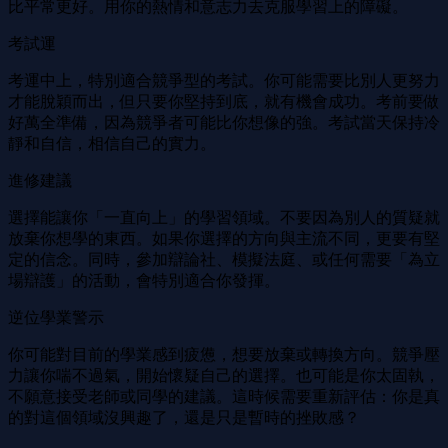
比平常更好。用你的熱情和意志力去克服學習上的障礙。
考試運
考運中上，特別適合競爭型的考試。你可能需要比別人更努力
才能脫穎而出，但只要你堅持到底，就有機會成功。考前要做
好萬全準備，因為競爭者可能比你想像的強。考試當天保持冷
靜和自信，相信自己的實力。
進修建議
選擇能讓你「一直向上」的學習領域。不要因為別人的質疑就
放棄你想學的東西。如果你選擇的方向與主流不同，更要有堅
定的信念。同時，參加辯論社、模擬法庭、或任何需要「為立
場辯護」的活動，會特別適合你發揮。
逆位學業警示
你可能對目前的學業感到疲憊，想要放棄或轉換方向。競爭壓
力讓你喘不過氣，開始懷疑自己的選擇。也可能是你太固執，
不願意接受老師或同學的建議。這時候需要重新評估：你是真
的對這個領域沒興趣了，還是只是暫時的挫敗感？