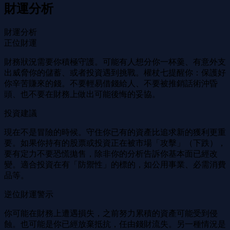
財運分析
財運分析
正位財運
財務狀況需要你積極守護。可能有人想分你一杯羹、有意外支
出威脅你的儲蓄、或者投資遇到挑戰。權杖七提醒你：保護好
你辛苦賺來的錢。不要輕易借錢給人、不要被推銷話術沖昏
頭、也不要在財務上做出可能後悔的妥協。
投資建議
現在不是冒險的時候。守住你已有的資產比追求新的獲利更重
要。如果你持有的股票或投資正在被市場「攻擊」（下跌），
要有定力不要恐慌拋售，除非你的分析告訴你基本面已經改
變。適合投資在有「防禦性」的標的，如公用事業、必需消費
品等。
逆位財運警示
你可能在財務上遭遇損失，之前努力累積的資產可能受到侵
蝕。也可能是你已經放棄抵抗，任由錢財流失。另一種情況是