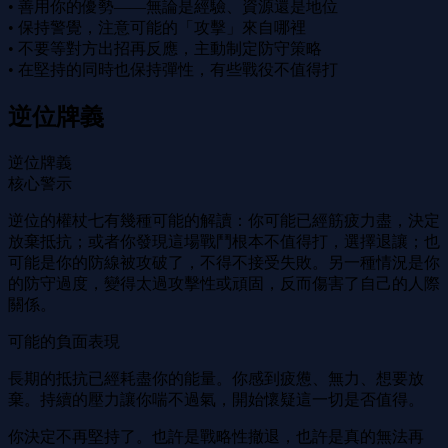
• 善用你的優勢——無論是經驗、資源還是地位
• 保持警覺，注意可能的「攻擊」來自哪裡
• 不要等對方出招再反應，主動制定防守策略
• 在堅持的同時也保持彈性，有些戰役不值得打
逆位牌義
逆位牌義
核心警示
逆位的權杖七有幾種可能的解讀：你可能已經筋疲力盡，決定
放棄抵抗；或者你發現這場戰鬥根本不值得打，選擇退讓；也
可能是你的防線被攻破了，不得不接受失敗。另一種情況是你
的防守過度，變得太過攻擊性或頑固，反而傷害了自己的人際
關係。
可能的負面表現
長期的抵抗已經耗盡你的能量。你感到疲憊、無力、想要放
棄。持續的壓力讓你喘不過氣，開始懷疑這一切是否值得。
你決定不再堅持了。也許是戰略性撤退，也許是真的無法再