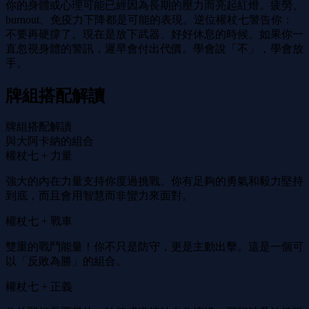
你的身體或心理可能已經因為長期的壓力而亮起紅燈。疲勞、
burnout、免疫力下降都是可能的表現。逆位權杖七警告你：
不要再硬撐了。現在是放下武器、好好休息的時候。如果你一
直忽視身體的警訊，遲早會付出代價。學會說「不」，學會放
手。
牌組搭配解讀
牌組搭配解讀
與大阿卡納的組合
權杖七 + 力量
強大的內在力量支持你度過挑戰。你有足夠的勇氣和毅力堅持
到底，而且會用智慧而非蠻力來面對。
權杖七 + 戰車
雙重的戰鬥能量！你不只是防守，更是主動出擊。這是一個可
以「反敗為勝」的組合。
權杖七 + 正義