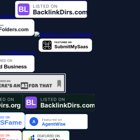
Featured on
A
AgentWise