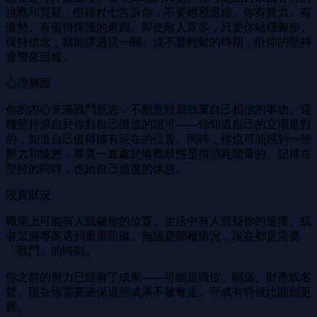
挑戰和質疑，但權杖七告訴你：不要輕易退縮。你有實力、有
優勢、有值得保護的東西。即使敵人眾多，只要你站穩腳步、
保持信念，就能撐過這一關。這不是輕鬆的時期，但你的堅持
會帶來回報。
心理層面
你的內心充滿戰鬥意志，不願意輕易放棄自己相信的事物。這
種堅持源自於你對自己價值的認可——你知道自己的立場是對
的，知道自己值得擁有現在的位置。同時，你也可能感到一些
壓力和疲憊，畢竟一直處於備戰狀態是很消耗能量的。記得在
堅持的同時，也給自己適度的休息。
現實狀況
職場上可能有人覬覦你的位置、生活中有人質疑你的選擇、或
者某個專案遇到重重阻礙。無論是哪種情況，現在都是需要
「戰鬥」的時刻。
你之前的努力已經有了成果——可能是職位、關係、財產或名
聲。現在你需要確保這些成果不被奪走。守成有時候比開創更
難。