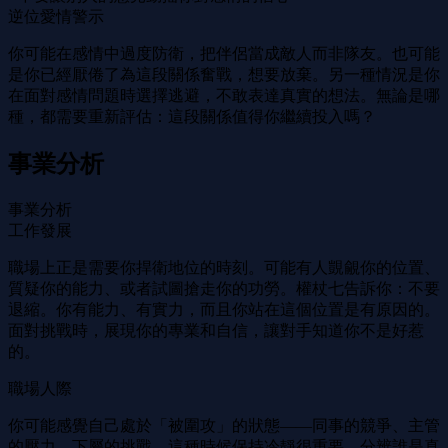
逆位愛情警示
你可能在感情中過度防衛，把伴侶當成敵人而非隊友。也可能
是你已經厭倦了為這段關係奮戰，想要放棄。另一種情況是你
在面對感情問題時選擇逃避，不敢表達真實的想法。無論是哪
種，都需要重新評估：這段關係值得你繼續投入嗎？
事業分析
事業分析
工作發展
職場上正是需要你捍衛地位的時刻。可能有人覬覦你的位置、
質疑你的能力、或者試圖搶走你的功勞。權杖七告訴你：不要
退縮。你有能力、有實力，而且你站在這個位置是有原因的。
面對挑戰時，展現你的專業和自信，讓對手知道你不是好惹
的。
職場人際
你可能感覺自己處於「被圍攻」的狀態——同事的競爭、主管
的壓力、下屬的挑戰。這種時候保持冷靜很重要。分辨誰是真