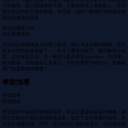
正的威脅、誰只是路過的干擾。不要把所有人都當敵人，但也
要對真正的對手保持警覺。有時候，找到一兩個可靠的盟友會
讓你的處境好很多。
適合的職業方向
逆位事業警示
你可能已經被職場上的壓力壓垮，開始考慮放棄或離職。也可
能是你的防線被攻破了——失去了重要的案子、被調離核心位
置、或者名聲受損。另一種情況是你過度aggressive，和同事
關係緊張，反而讓自己更孤立。這時候需要冷靜評估：是繼續
戰鬥還是策略性撤退？
學業指導
學業指導
學習態度
學習過程中會遇到挑戰和競爭，但這正是讓你成長的機會。權
杖七鼓勵你不要因為困難就放棄，堅持下去才能看到成果。特
別是在需要辯論、答辯、或捍衛自己觀點的場合，你的表現會