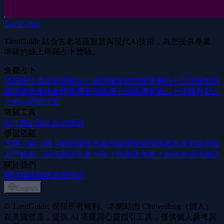
TarotGuide
TarotGuide 結合古老塔羅智慧與現代AI技術，為您提供專業、
準確的線上塔羅占卜體驗。
免費占卜
塔羅牌生成器
單牌解讀
三張牌陣
愛情塔羅
凱爾特十字
塔羅師對
話
塔羅命運牌
全部牌陣
五張牌陣
七張牌陣
事業占卜
靈魂伴侶占
卜
他心裡想什麼
塔羅工具
出生牌計算
組合計算器
學習塔羅
大阿卡納
小阿卡納
塔羅牌含義
塔羅牌牌組
部落格
常見問題
塔羅
入門指南
一副塔羅牌有多少張？
塔羅牌準嗎？
如何使用塔羅牌
關於我們
關於
聯絡
價格
更新日誌
English
© TarotGuide. 保留所有權利。本網站由 Chuweifeng（個人）
在美國營運，提供 AI 塔羅與心靈指引工具，僅供個人參考與