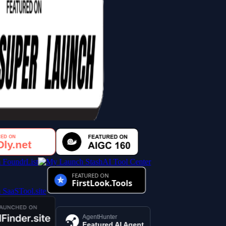
AI Tool Center
AgentHunter
Featured AI Agent