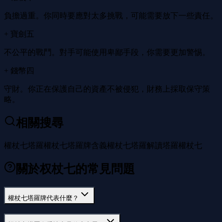
負擔過重。你同時要應對太多挑戰，可能需要放下一些責任。
+ 寶劍五
不公平的戰鬥。對手可能使用卑鄙手段，你需要更加警惕。
+ 錢幣四
守財。你正在保護自己的資產不被侵犯，財務上採取保守策
略。
相關搜尋
權杖七塔羅
權杖七塔羅牌含義
權杖七塔羅解讀
塔羅權杖七
關於权杖七的常見問題
權杖七塔羅牌代表什麼？