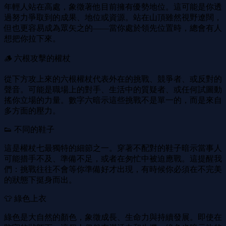
年輕人站在高處，象徵著他目前擁有優勢地位。這可能是你透
過努力爭取到的成果、地位或資源。站在山頂雖然視野遼闊，
但也更容易成為眾矢之的——當你處於領先位置時，總會有人
想把你拉下來。
🪵 六根攻擊的權杖
從下方攻上來的六根權杖代表外在的挑戰、競爭者、或反對的
聲音。可能是職場上的對手、生活中的質疑者、或任何試圖動
搖你立場的力量。數字六暗示這些挑戰不是單一的，而是來自
多方面的壓力。
👟 不同的鞋子
這是權杖七最獨特的細節之一。穿著不配對的鞋子暗示當事人
可能措手不及、準備不足，或者在匆忙中被迫應戰。這提醒我
們：挑戰往往不會等你準備好才出現，有時候你必須在不完美
的狀態下挺身而出。
👕 綠色上衣
綠色是大自然的顏色，象徵成長、生命力與持續發展。即使在