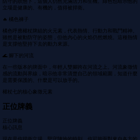
防守的狀態下，這個人仍然充滿活力和生機。綠色也暗示他的
立場是健康的、有機的，值得被捍衛。
🔥 橘色褲子
橘色呼應權杖牌組的火元素，代表熱情、行動力和戰鬥精神。
雖然是被動防守的姿態，但他內心的火焰仍然燃燒。這種熱情
是支撐他堅持下去的動力來源。
🌊 腳下的河流
在一些版本的牌面中，年輕人雙腳跨在河流之上。河流象徵情
感的流動與界線，暗示他非常清楚自己的領域範圍，知道什麼
是需要保護的、什麼是可以放手的。
權杖七的核心象徵元素
正位牌義
正位牌義
核心訊息
現在是你捍衛立場、堅守陣地的時刻。你可能面對來自各方的