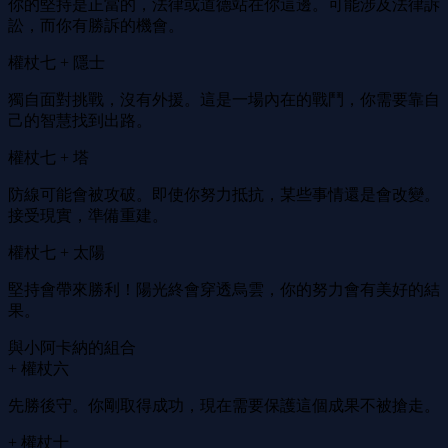
你的堅持是正當的，法律或道德站在你這邊。可能涉及法律訴
訟，而你有勝訴的機會。
權杖七 + 隱士
獨自面對挑戰，沒有外援。這是一場內在的戰鬥，你需要靠自
己的智慧找到出路。
權杖七 + 塔
防線可能會被攻破。即使你努力抵抗，某些事情還是會改變。
接受現實，準備重建。
權杖七 + 太陽
堅持會帶來勝利！陽光終會穿透烏雲，你的努力會有美好的結
果。
與小阿卡納的組合
+ 權杖六
先勝後守。你剛取得成功，現在需要保護這個成果不被搶走。
+ 權杖十