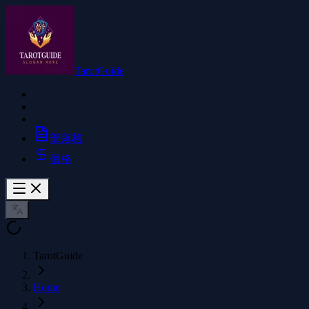
TarotGuide
部落格
價格
TarotGuide
Home