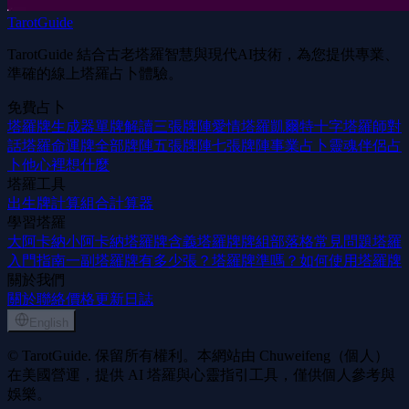
TarotGuide
TarotGuide 結合古老塔羅智慧與現代AI技術，為您提供專業、
準確的線上塔羅占卜體驗。
免費占卜
塔羅牌生成器
單牌解讀
三張牌陣
愛情塔羅
凱爾特十字
塔羅師對
話
塔羅命運牌
全部牌陣
五張牌陣
七張牌陣
事業占卜
靈魂伴侶占
卜
他心裡想什麼
塔羅工具
出生牌計算
組合計算器
學習塔羅
大阿卡納
小阿卡納
塔羅牌含義
塔羅牌牌組
部落格
常見問題
塔羅
入門指南
一副塔羅牌有多少張？
塔羅牌準嗎？
如何使用塔羅牌
關於我們
關於
聯絡
價格
更新日誌
English
© TarotGuide. 保留所有權利。本網站由 Chuweifeng（個人）
在美國營運，提供 AI 塔羅與心靈指引工具，僅供個人參考與
娛樂。