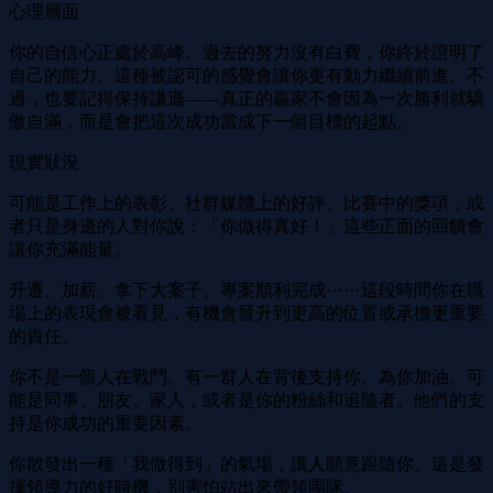
心理層面
你的自信心正處於高峰。過去的努力沒有白費，你終於證明了
自己的能力。這種被認可的感覺會讓你更有動力繼續前進。不
過，也要記得保持謙遜——真正的贏家不會因為一次勝利就驕
傲自滿，而是會把這次成功當成下一個目標的起點。
現實狀況
可能是工作上的表彰、社群媒體上的好評、比賽中的獎項，或
者只是身邊的人對你說：「你做得真好！」這些正面的回饋會
讓你充滿能量。
升遷、加薪、拿下大案子、專案順利完成⋯⋯這段時間你在職
場上的表現會被看見，有機會晉升到更高的位置或承擔更重要
的責任。
你不是一個人在戰鬥。有一群人在背後支持你、為你加油。可
能是同事、朋友、家人，或者是你的粉絲和追隨者。他們的支
持是你成功的重要因素。
你散發出一種「我做得到」的氣場，讓人願意跟隨你。這是發
揮領導力的好時機，別害怕站出來帶領團隊。