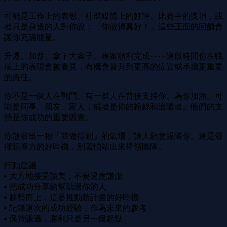
可能是工作上的表彰、社群媒體上的好評、比賽中的獎項，或
者只是身邊的人對你說：「你做得真好！」這些正面的回饋會
讓你充滿能量。
升遷、加薪、拿下大案子、專案順利完成⋯⋯這段時間你在職
場上的表現會被看見，有機會晉升到更高的位置或承擔更重要
的責任。
你不是一個人在戰鬥。有一群人在背後支持你、為你加油。可
能是同事、朋友、家人，或者是你的粉絲和追隨者。他們的支
持是你成功的重要因素。
你散發出一種「我做得到」的氣場，讓人願意跟隨你。這是發
揮領導力的好時機，別害怕站出來帶領團隊。
行動建議
• 大方地接受讚美，不要過度謙虛
• 把成功分享給幫助過你的人
• 趁勢而上，這是推動新計畫的好時機
• 記錄這次的成功經驗，作為未來的參考
• 保持謙遜，勝利只是另一個起點