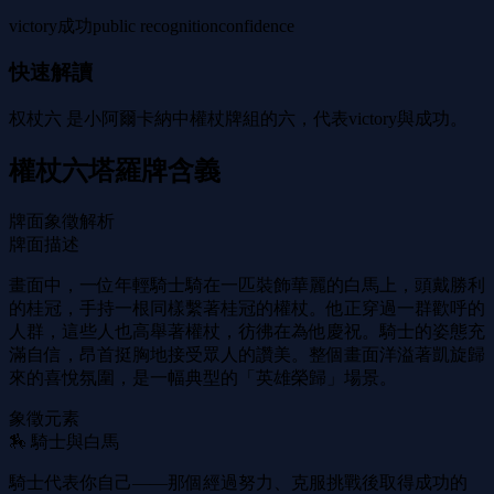
victory
成功
public recognition
confidence
快速解讀
权杖六 是小阿爾卡納中權杖牌組的六，代表victory與成功。
權杖六塔羅牌含義
牌面象徵解析
牌面描述
畫面中，一位年輕騎士騎在一匹裝飾華麗的白馬上，頭戴勝利
的桂冠，手持一根同樣繫著桂冠的權杖。他正穿過一群歡呼的
人群，這些人也高舉著權杖，彷彿在為他慶祝。騎士的姿態充
滿自信，昂首挺胸地接受眾人的讚美。整個畫面洋溢著凱旋歸
來的喜悅氛圍，是一幅典型的「英雄榮歸」場景。
象徵元素
🏇 騎士與白馬
騎士代表你自己——那個經過努力、克服挑戰後取得成功的