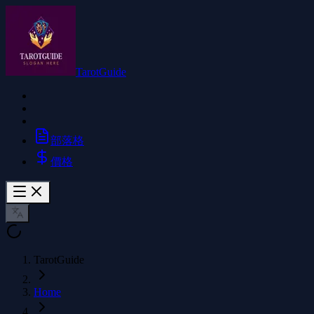
TarotGuide
部落格
價格
TarotGuide
Home