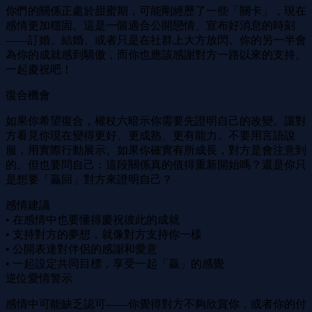
你們的關係正處於甜蜜期，可能剛經歷了一些「關卡」，現在
感情更加穩固。這是一個適合公開戀情、宣布好消息的時刻
——訂婚、結婚、或者只是在社群上大方放閃。你的另一半會
為你的成就感到驕傲，而你也應該感謝對方一路以來的支持。
一起慶祝吧！
復合機會
如果你希望復合，權杖六暗示你需要先證明自己的改變。讓對
方看見你現在變得更好、更成熟、更有能力。不要用言語說
服，用實際行動展示。如果你確實有所成長，對方是會注意到
的。但也要問自己：這段關係真的值得重新開始嗎？還是你只
是想要「贏回」對方來證明自己？
感情建議
• 在感情中也要懂得慶祝彼此的成就
• 支持對方的夢想，就像對方支持你一樣
• 公開表達對伴侶的感謝和愛意
• 一起設定共同目標，享受一起「贏」的感覺
逆位愛情警示
感情中可能缺乏認可——你覺得對方不夠欣賞你，或者你的付