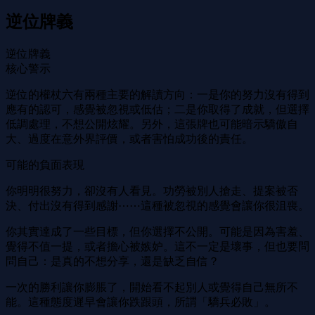
逆位牌義
逆位牌義
核心警示
逆位的權杖六有兩種主要的解讀方向：一是你的努力沒有得到
應有的認可，感覺被忽視或低估；二是你取得了成就，但選擇
低調處理，不想公開炫耀。另外，這張牌也可能暗示驕傲自
大、過度在意外界評價，或者害怕成功後的責任。
可能的負面表現
你明明很努力，卻沒有人看見。功勞被別人搶走、提案被否
決、付出沒有得到感謝⋯⋯這種被忽視的感覺會讓你很沮喪。
你其實達成了一些目標，但你選擇不公開。可能是因為害羞、
覺得不值一提，或者擔心被嫉妒。這不一定是壞事，但也要問
問自己：是真的不想分享，還是缺乏自信？
一次的勝利讓你膨脹了，開始看不起別人或覺得自己無所不
能。這種態度遲早會讓你跌跟頭，所謂「驕兵必敗」。