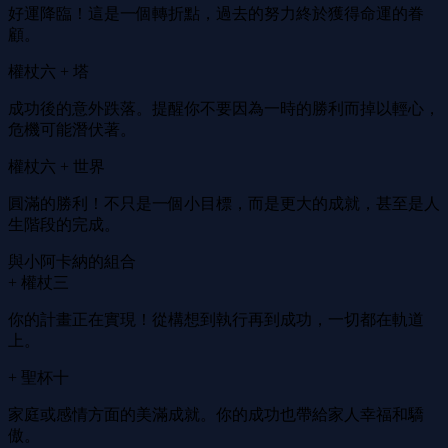
好運降臨！這是一個轉折點，過去的努力終於獲得命運的眷
顧。
權杖六 + 塔
成功後的意外跌落。提醒你不要因為一時的勝利而掉以輕心，
危機可能潛伏著。
權杖六 + 世界
圓滿的勝利！不只是一個小目標，而是更大的成就，甚至是人
生階段的完成。
與小阿卡納的組合
+ 權杖三
你的計畫正在實現！從構想到執行再到成功，一切都在軌道
上。
+ 聖杯十
家庭或感情方面的美滿成就。你的成功也帶給家人幸福和驕
傲。