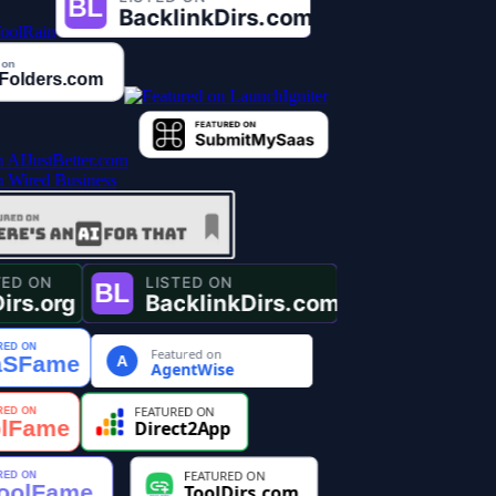
Featured on
A
AgentWise