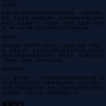
正位財運
財運亨通！你之前的努力開始帶來金錢回報——可能是加薪、
獎金、業績提成，或者投資獲利。這段時間你的財務狀況會比
較穩定，適合考慮一些「值得炫耀」的購買，比如買一件好西
裝、換一支好手機，這些能幫助你建立更專業的形象。
投資建議
適合投資在「會被看見」的領域——比如個人品牌、專業證
照、形象建立等。這些投資短期內可能看不到回報，但長期來
看會幫助你獲得更多機會和收入。股票方面，可以關注市場上
「明星股」的動態，但不要盲目追高。
逆位財運警示
小心「面子消費」——為了跟別人比較或維持形象而花錢，最
後只會讓自己財務吃緊。也要避免投資那些「看起來很厲害」
但實際上風險很高的項目。另外，如果你期待的獎金或回報沒
有如期到來，不要太沮喪，調整策略再試一次。
健康指引