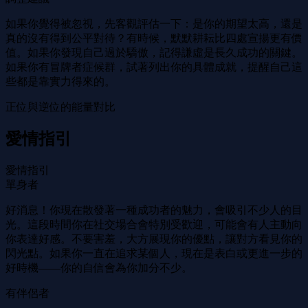
如果你覺得被忽視，先客觀評估一下：是你的期望太高，還是
真的沒有得到公平對待？有時候，默默耕耘比四處宣揚更有價
值。如果你發現自己過於驕傲，記得謙虛是長久成功的關鍵。
如果你有冒牌者症候群，試著列出你的具體成就，提醒自己這
些都是靠實力得來的。
正位與逆位的能量對比
愛情指引
愛情指引
單身者
好消息！你現在散發著一種成功者的魅力，會吸引不少人的目
光。這段時間你在社交場合會特別受歡迎，可能會有人主動向
你表達好感。不要害羞，大方展現你的優點，讓對方看見你的
閃光點。如果你一直在追求某個人，現在是表白或更進一步的
好時機——你的自信會為你加分不少。
有伴侶者