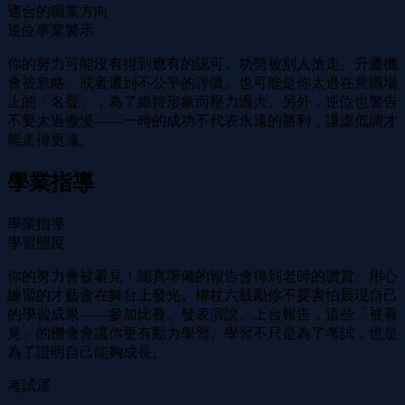
適合的職業方向
逆位事業警示
你的努力可能沒有得到應有的認可。功勞被別人搶走、升遷機
會被忽略、或者遭到不公平的評價。也可能是你太過在意職場
上的「名聲」，為了維持形象而壓力過大。另外，逆位也警告
不要太過傲慢——一時的成功不代表永遠的勝利，謙虛低調才
能走得更遠。
學業指導
學業指導
學習態度
你的努力會被看見！認真準備的報告會得到老師的讚賞、用心
練習的才藝會在舞台上發光。權杖六鼓勵你不要害怕展現自己
的學習成果——參加比賽、發表演說、上台報告，這些「被看
見」的機會會讓你更有動力學習。學習不只是為了考試，也是
為了證明自己能夠成長。
考試運