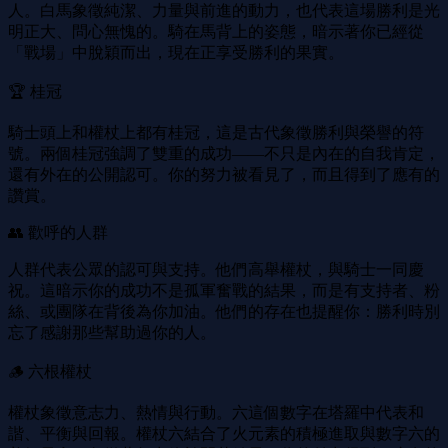
人。白馬象徵純潔、力量與前進的動力，也代表這場勝利是光
明正大、問心無愧的。騎在馬背上的姿態，暗示著你已經從
「戰場」中脫穎而出，現在正享受勝利的果實。
🏆 桂冠
騎士頭上和權杖上都有桂冠，這是古代象徵勝利與榮譽的符
號。兩個桂冠強調了雙重的成功——不只是內在的自我肯定，
還有外在的公開認可。你的努力被看見了，而且得到了應有的
讚賞。
👥 歡呼的人群
人群代表公眾的認可與支持。他們高舉權杖，與騎士一同慶
祝。這暗示你的成功不是孤軍奮戰的結果，而是有支持者、粉
絲、或團隊在背後為你加油。他們的存在也提醒你：勝利時別
忘了感謝那些幫助過你的人。
🪵 六根權杖
權杖象徵意志力、熱情與行動。六這個數字在塔羅中代表和
諧、平衡與回報。權杖六結合了火元素的積極進取與數字六的