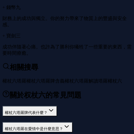
+ 錢幣九
財務上的成功與獨立。你的努力帶來了物質上的豐盛與安全
感。
+ 寶劍三
成功伴隨著心痛。也許為了勝利你犧牲了一些重要的東西，需
要時間療癒。
相關搜尋
權杖六塔羅
權杖六塔羅牌含義
權杖六塔羅解讀
塔羅權杖六
關於权杖六的常見問題
權杖六塔羅牌代表什麼？
權杖六塔羅在愛情中是什麼意思？