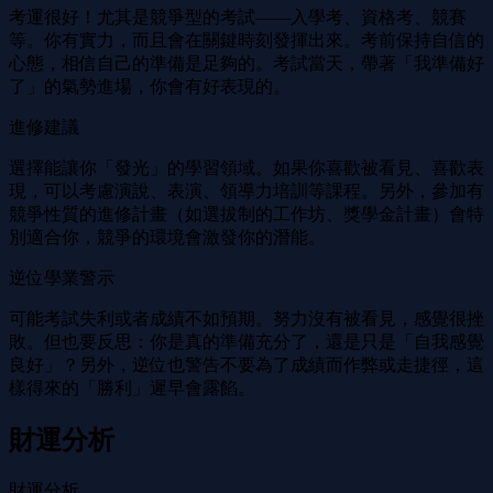
考運很好！尤其是競爭型的考試——入學考、資格考、競賽
等。你有實力，而且會在關鍵時刻發揮出來。考前保持自信的
心態，相信自己的準備是足夠的。考試當天，帶著「我準備好
了」的氣勢進場，你會有好表現的。
進修建議
選擇能讓你「發光」的學習領域。如果你喜歡被看見、喜歡表
現，可以考慮演說、表演、領導力培訓等課程。另外，參加有
競爭性質的進修計畫（如選拔制的工作坊、獎學金計畫）會特
別適合你，競爭的環境會激發你的潛能。
逆位學業警示
可能考試失利或者成績不如預期。努力沒有被看見，感覺很挫
敗。但也要反思：你是真的準備充分了，還是只是「自我感覺
良好」？另外，逆位也警告不要為了成績而作弊或走捷徑，這
樣得來的「勝利」遲早會露餡。
財運分析
財運分析