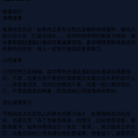
健康指引
身體健康
健康狀況良好！如果你之前有在對抗某種疾病或傷勢，權杖六
暗示你正在「打贏這場仗」。這段時間身體的恢復力很強，適
合重新開始運動計畫或培養健康習慣。參加團體運動或健身課
程會特別有效，有人一起努力會讓你更有動力。
心理健康
心理狀態正面積極。成功帶來的滿足感和自信會讓你感覺很
好。不過，也要注意不要把自我價值完全建立在外界的認可上
——掌聲會消退，但內在的價值不會。培養一個只屬於你自
己、不需要觀眾的興趣，對長期的心理健康很有幫助。
逆位健康警示
可能因為太在意別人的眼光而壓力過大，影響睡眠或消化系
統。也要注意「為了形象而傷身」的情況，比如過度節食、運
動過量等。如果你覺得自己一直在「表演」、無法做真正的自
己，這種長期的心理負擔也會影響健康。學會放下，接受不完