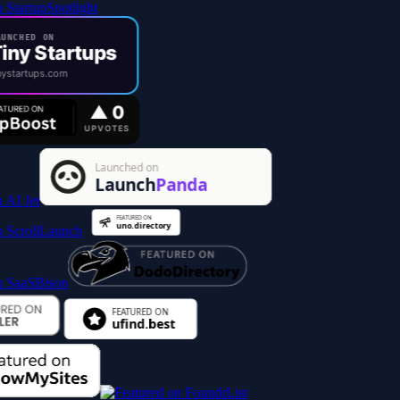
UNCHED ON
iny Startups
ystartups.com