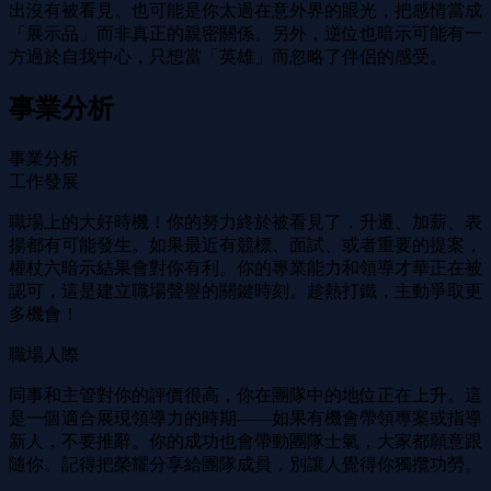
出沒有被看見。也可能是你太過在意外界的眼光，把感情當成
「展示品」而非真正的親密關係。另外，逆位也暗示可能有一
方過於自我中心，只想當「英雄」而忽略了伴侶的感受。
事業分析
事業分析
工作發展
職場上的大好時機！你的努力終於被看見了，升遷、加薪、表
揚都有可能發生。如果最近有競標、面試、或者重要的提案，
權杖六暗示結果會對你有利。你的專業能力和領導才華正在被
認可，這是建立職場聲譽的關鍵時刻。趁熱打鐵，主動爭取更
多機會！
職場人際
同事和主管對你的評價很高，你在團隊中的地位正在上升。這
是一個適合展現領導力的時期——如果有機會帶領專案或指導
新人，不要推辭。你的成功也會帶動團隊士氣，大家都願意跟
隨你。記得把榮耀分享給團隊成員，別讓人覺得你獨攬功勞。