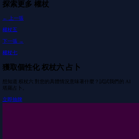
探索更多
權杖
← 上一張
權杖五
下一張 →
權杖七
獲取個性化 权杖六 占卜
想知道 权杖六 對您的具體情況意味著什麼？試試我們的 AI
塔羅占卜。
立即抽牌